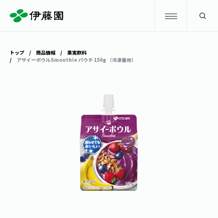
検索
トップ
商品情報
果実飲料
アサイーボウルSmoothie パウチ 150g （冷凍兼用）
商品情報
キャンペーン
商品情報
トップ
主要ブランド
お茶を知る・楽しむ
お〜いお茶
お茶を知る・楽しむ
体験・イベント
健康ミネラルむぎ茶
お茶を楽しむ
体験・イベント
店舗・通販
TULLY'S COFFEE
お茶のいれ方
見学・体験