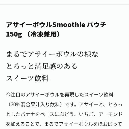
1日分の野菜
お客様相談室
動画ギャラリー
店舗・通販
商品情報
工場見学
伊藤園の店舗トップ
アサイーボウルSmoothie パウチ
レシピ集
お茶の複合型博物館
ブランドから探す
お茶を知る
150g （冷凍兼用）
食育・文化
企業情報
GLOBAL
茶寮伊藤園
カテゴリーから探す
お茶百科
まるでアサイーボウルの様な
食育・イベント
店舗検索
キーワードから探す
とろっと満足感のある
お茶百科キッズ
新俳句大賞
通信販売トップ
スイーツ飲料
安全・安心への取組み
茶産地育成事業
THE ITOEN
今注目のアサイーボウルを再現したスイーツ飲料
Green Tea for Good
製品の原料産地
茶殻リサイクルシステム
（30％混合果汁入り飲料）です。アサイーと、とろっ
Inner CHARM
未来の桜プロジェクト
としたバナナをベースにぶどう、いちご、アーモンド
ウェルネスフォーラム
健康体
伊藤園レディス
を加えることで、まるでアサイーボウルをほおばって