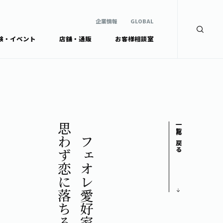
企業情報
GLOBAL
験・イベント
店舗・通販
お客様相談室
企業情報
検索
GLOBAL
安全・安心への取組み
茶産地育成事業
Green Tea for Good
製品の原料産地
未来の桜プロジェクト
茶殻リサイクルシステ
ドから探す
ム
伊藤園レディス
思わず恋に落ちるミルク感
カフェオレ愛好家が
一覧に戻る
ウェルネスフォーラム
リーから探す
お茶の妖精
ードから探す
体
Crazy Jasmine
ッズ