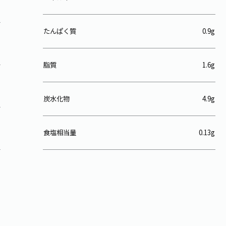
たんぱく質
0.9g
脂質
1.6g
炭水化物
4.9g
食塩相当量
0.13g