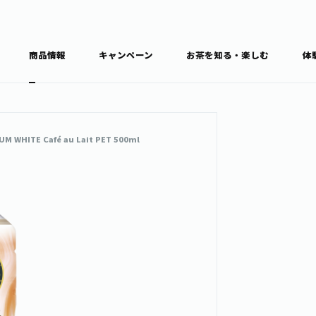
商品情報
キャンペーン
お茶を知る・楽しむ
体
食育・文化
お茶を知る
商品情報
通信販売トップ
UM WHITE Café au Lait PET 500ml
ブラン
カテゴ
キーワ
THE ITOEN
Inner CHARM
健康
食育・イベント
新俳句大賞
TULLY'S COFFEE
1日分の野菜
レシピ集
お茶百科
お茶百科キ