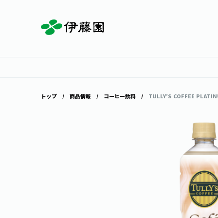
お茶を知る・楽しむ
体験・イベント
店舗・通販
商品情報
主要ブランド
お茶を楽しむ
見学・体験
伊藤園の店舗トップ
トップ
商品情報
コーヒー飲料
TULLY’S COFFEE PLATIN
茶寮伊藤園
店舗検索
工場見学
お茶の複合型博物館
お〜いお茶
健康ミネラルむぎ茶
お茶のいれ方
動画ギャラリー