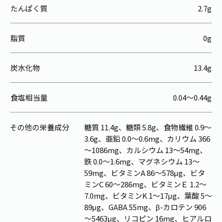
たんぱく質
2.7g
脂質
0g
炭水化物
13.4g
食塩相当量
0.04～0.44g
その他の栄養成分
糖質 11.4g、糖類 5.8g、食物繊維 0.9～
3.6g、亜鉛 0.0～0.6mg、カリウム 366
～1086mg、カルシウム 13～54mg、
鉄 0.0～1.6mg、マグネシウム 13～
59mg、ビタミンA 86～578μg、ビタ
ミンC 60～286mg、ビタミンＥ 1.2～
7.0mg、ビタミンK 1～17μg、葉酸 5～
89μg、GABA 55mg、β-カロテン 906
～5463μg、リコピン 16mg、ヒアルロ