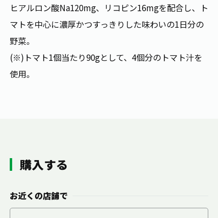
お茶の妖精
ヒアルロン酸Na120mg、リコピン16mgを配合し、ト
Crazy Jasmine
マトを中心に濃厚かつすっきりした味わいの1日分の
野菜。
(※)トマト1個当たり90gとして、4個分のトマト汁を
使用。
購入する
お近くの店舗で