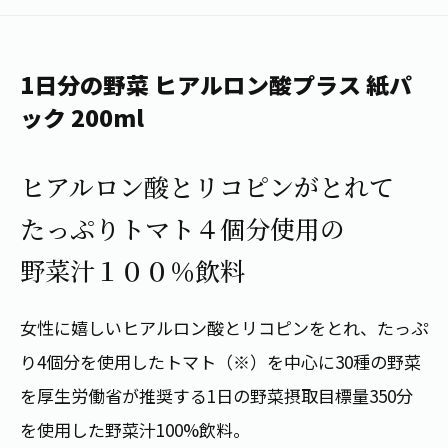
1日分の野菜
お客様相談室
動画ギャラリー
店舗・通販
商品情報
工場見学
伊藤園の店舗トップ
1日分の野菜 ヒアルロン酸プラス 紙パ
レシピ集
お茶の複合型博物館
ブランドから探す
お茶を知る
ック 200ml
食育・文化
企業情報
GLOBAL
茶寮伊藤園
カテゴリーから探す
お茶百科
ヒアルロン酸とリコピンがとれて
食育・イベント
店舗検索
キーワードから探す
たっぷりトマト４個分使用の
お茶百科キッズ
新俳句大賞
通信販売トップ
野菜汁１００％飲料
安全・安心への取組み
茶産地育成事業
THE ITOEN
女性に嬉しいヒアルロン酸とリコピンをとれ、たっぷ
Green Tea for Good
製品の原料産地
茶殻リサイクルシステム
り4個分を使用したトマト（※）を中心に30種の野菜
Inner CHARM
未来の桜プロジェクト
を厚生労働省が推奨する1日の野菜摂取目標量350分
ウェルネスフォーラム
健康体
伊藤園レディス
を使用した野菜汁100%飲料。