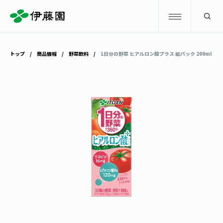
検索
トップ
商品情報
野菜飲料
1日分の野菜 ヒアルロン酸プラス 紙パック 200ml
商品情報
キャンペーン
商品情報
トップ
主要ブランド
お茶を知る・楽しむ
お〜いお茶
お茶を知る・楽しむ
体験・イベント
健康ミネラルむぎ茶
お茶を楽しむ
体験・イベント
店舗・通販
TULLY'S COFFEE
お茶のいれ方
見学・体験