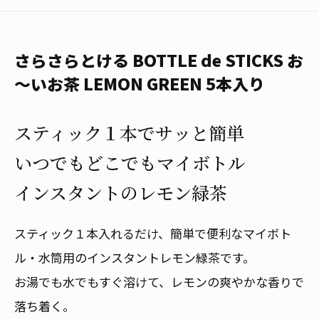
1日分の野菜
お客様相談室
動画ギャラリー
店舗・通販
商品情報
工場見学
伊藤園の店舗トップ
さらさらとける BOTTLE de STICKS お
レシピ集
お茶の複合型博物館
ブランドから探す
お茶を知る
～いお茶 LEMON GREEN 5本入り
食育・文化
企業情報
GLOBAL
茶寮伊藤園
カテゴリーから探す
お茶百科
スティック１本でサッと簡単
食育・イベント
店舗検索
キーワードから探す
いつでもどこでもマイボトル
お茶百科キッズ
新俳句大賞
通信販売トップ
インスタントのレモン緑茶
安全・安心への取組み
茶産地育成事業
THE ITOEN
スティック１本入れるだけ、簡単で便利なマイボト
Green Tea for Good
製品の原料産地
茶殻リサイクルシステム
ル・水筒用のインスタントレモン緑茶です。
Inner CHARM
未来の桜プロジェクト
お湯でも水でもすぐ溶けて、レモンの爽やかな香りで
ウェルネスフォーラム
健康体
伊藤園レディス
落ち着く。