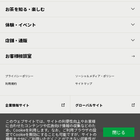
お茶を知る・楽しむ
体験・イベント
店舗・通販
お客様相談室
プライバシーポリシー
ソーシャルメディア・ポリシー
利⽤規約
サイトマップ
企業情報サイト
グローバルサイト
このウェブサイトでは、サイトの利便性向上やお客様
に合わせたコンテンツや広告向け情報の収集などのた
め、Cookieを利用します。なお、ご利用ブラウザの設
閉じる
Copyright (C) All Rights Reserved. ITOEN, LTD.
定でCookieを無効にすることも可能ですが、サイトの
機能を十分にご利用いただくことができない可能性が