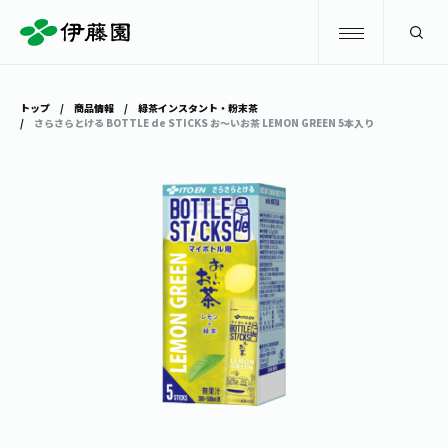
検索
トップ
商品情報
緑茶インスタント・粉末茶
さらさらとける BOTTLE de STICKS お～いお茶 LEMON GREEN 5本入り
商品情報
キャンペーン
商品情報
トップ
主要ブランド
お茶を知る・楽しむ
お〜いお茶
お茶を知る・楽しむ
体験・イベント
健康ミネラルむぎ茶
お茶を楽しむ
体験・イベント
店舗・通販
TULLY'S COFFEE
お茶のいれ方
見学・体験