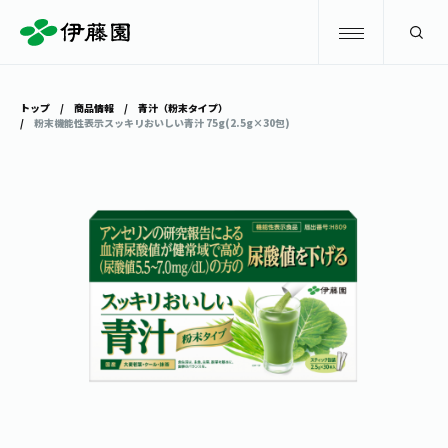
検索
トップ
商品情報
青汁（粉末タイプ）
粉末機能性表示スッキリおいしい青汁 75g(2.5g×30包)
商品情報
キャンペーン
商品情報
トップ
主要ブランド
お茶を知る・楽しむ
お〜いお茶
お茶を知る・楽しむ
体験・イベント
健康ミネラルむぎ茶
お茶を楽しむ
体験・イベント
店舗・通販
TULLY'S COFFEE
お茶のいれ方
見学・体験