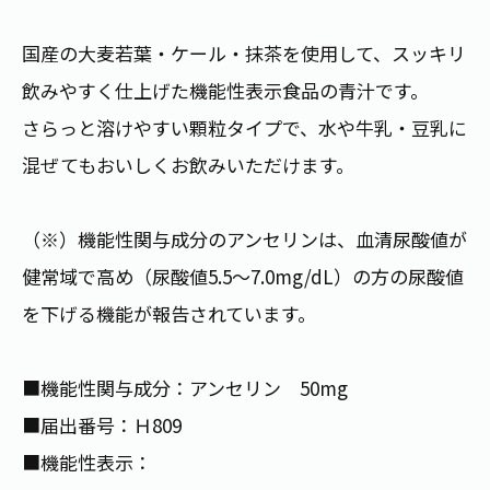
お茶の妖精
Crazy Jasmine
国産の大麦若葉・ケール・抹茶を使用して、スッキリ
飲みやすく仕上げた機能性表示食品の青汁です。
さらっと溶けやすい顆粒タイプで、水や牛乳・豆乳に
混ぜてもおいしくお飲みいただけます。
（※）機能性関与成分のアンセリンは、血清尿酸値が
健常域で高め（尿酸値5.5～7.0mg/dL）の方の尿酸値
を下げる機能が報告されています。
■機能性関与成分：アンセリン 50mg
■届出番号：Ｈ809
■機能性表示：