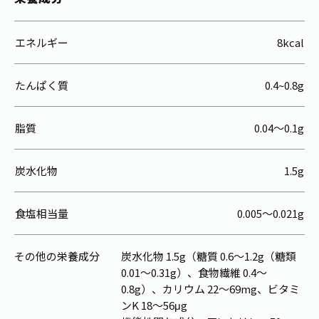
エネルギー
8kcal
たんぱく質
0.4~0.8g
脂質
0.04～0.1g
炭水化物
1.5g
食塩相当量
0.005～0.021g
その他の栄養成分
炭水化物 1.5g（糖質 0.6～1.2g（糖類
0.01～0.31g）、食物繊維 0.4～
0.8g）、カリウム 22～69mg、ビタミ
ンK 18～56μg