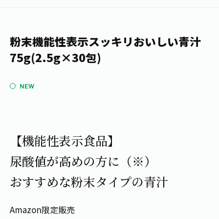
1日分の野菜
お客様相談室
動画ギャラリー
店舗・通販
商品情報
工場見学
伊藤園の店舗トップ
粉末機能性表示スッキリおいしい青汁
レシピ集
お茶の複合型博物館
ブランドから探す
お茶を知る
75g(2.5g×30包)
食育・文化
企業情報
GLOBAL
茶寮伊藤園
カテゴリーから探す
お茶百科
NEW
食育・イベント
店舗検索
キーワードから探す
お茶百科キッズ
新俳句大賞
通信販売トップ
【機能性表示食品】
安全・安心への取組み
茶産地育成事業
THE ITOEN
尿酸値が高めの方に（※）
Green Tea for Good
製品の原料産地
茶殻リサイクルシステム
おすすめな粉末タイプの青汁
Inner CHARM
未来の桜プロジェクト
ウェルネスフォーラム
健康体
伊藤園レディス
Amazon限定販売