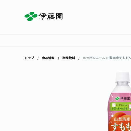
お茶を知る・楽しむ
体験・イベント
店舗・通販
商品情報
主要ブランド
お茶を楽しむ
見学・体験
伊藤園の店舗トップ
トップ
商品情報
炭酸飲料
ニッポンエール 山梨県産すももソーダ
茶寮伊藤園
店舗検索
工場見学
お茶の複合型博物館
お〜いお茶
健康ミネラルむぎ茶
お茶のいれ方
動画ギャラリー