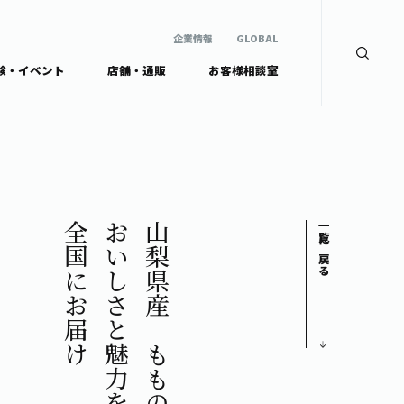
企業情報
GLOBAL
験・イベント
店舗・通販
お客様相談室
企業情報
検索
GLOBAL
安全・安心への取組み
茶産地育成事業
Green Tea for Good
製品の原料産地
未来の桜プロジェクト
茶殻リサイクルシステ
ドから探す
ム
伊藤園レディス
全国にお届け
おいしさと魅力を
山梨県産すももの
一覧に戻る
ウェルネスフォーラム
リーから探す
お茶の妖精
ードから探す
体
Crazy Jasmine
ッズ