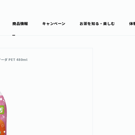
商品情報
キャンペーン
お茶を知る・楽しむ
体
食育・文化
お茶を知る
商品情報
通信販売トップ
 PET 480ml
ブラン
カテゴ
キーワ
THE ITOEN
Inner CHARM
健康
食育・イベント
新俳句大賞
TULLY'S COFFEE
1日分の野菜
レシピ集
お茶百科
お茶百科キ