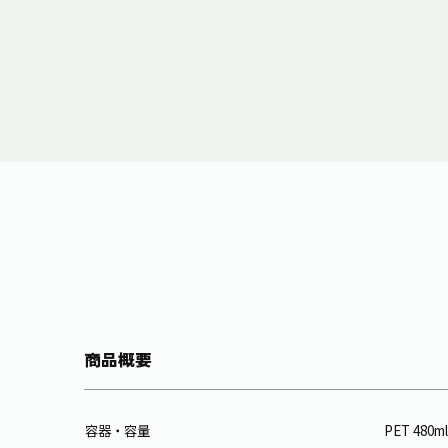
商品概要
容器・容量
PET 480ml