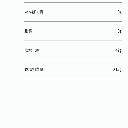
たんぱく質
0g
脂質
0g
炭水化物
47g
食塩相当量
0.15g