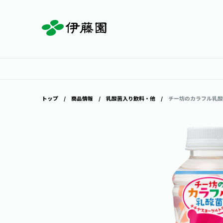
お茶を知る・楽しむ
体験・イベント
店舗・通販
商品情報
主要ブランド
お茶を楽しむ
見学・体験
伊藤園の店舗トップ
トップ
商品情報
乳酸菌入り飲料・他
チー坊のカラフル乳酸菌 
茶寮伊藤園
店舗検索
工場見学
お茶の複合型博物館
お〜いお茶
健康ミネラルむぎ茶
お茶のいれ方
動画ギャラリー