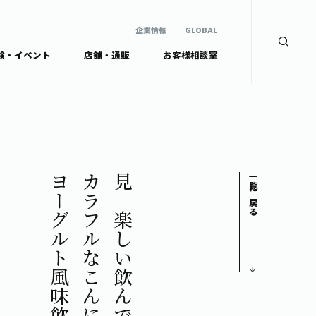
企業情報
GLOBAL
験・イベント
店舗・通販
お客様相談室
企業情報
検索
GLOBAL
安全・安心への取組み
茶産地育成事業
Green Tea for Good
製品の原料産地
未来の桜プロジェクト
茶殻リサイクルシステ
ドから探す
ム
伊藤園レディス
ヨーグルト風味飲料
カラフルなこんにゃく入りの
見て楽しい飲んでおいしい
一覧に戻る
ウェルネスフォーラム
リーから探す
お茶の妖精
ードから探す
体
Crazy Jasmine
ッズ