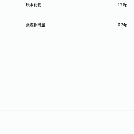
炭水化物
12.8g
食塩相当量
0.24g