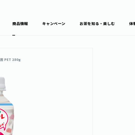
商品情報
キャンペーン
お茶を知る・楽しむ
体
食育・文化
お茶を知る
商品情報
通信販売トップ
PET 280g
ブラン
カテゴ
キーワ
THE ITOEN
Inner CHARM
健康
食育・イベント
新俳句大賞
TULLY'S COFFEE
1日分の野菜
レシピ集
お茶百科
お茶百科キ