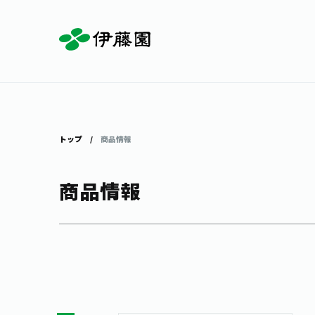
お茶を知る・楽しむ
体験・イベント
店舗・通販
商品情報
主要ブランド
お茶を楽しむ
見学・体験
伊藤園の店舗トップ
トップ
商品情報
商品情報
茶寮伊藤園
店舗検索
工場見学
お茶の複合型博物館
お〜いお茶
健康ミネラルむぎ茶
お茶のいれ方
動画ギャラリー