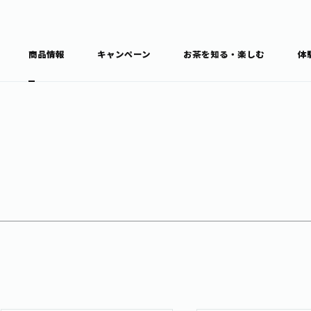
商品情報
キャンペーン
お茶を知る・楽しむ
体
食育・文化
お茶を知る
商品情報
通信販売トップ
ブラン
カテゴ
キーワ
THE ITOEN
Inner CHARM
健康
食育・イベント
新俳句大賞
TULLY'S COFFEE
1日分の野菜
レシピ集
お茶百科
お茶百科キ