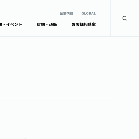
企業情報
GLOBAL
験・イベント
店舗・通販
お客様相談室
企業情報
検索
GLOBAL
安全・安心への取組み
茶産地育成事業
Green Tea for Good
製品の原料産地
未来の桜プロジェクト
茶殻リサイクルシステ
ドから探す
ム
伊藤園レディス
ウェルネスフォーラム
リーから探す
お茶の妖精
ードから探す
体
Crazy Jasmine
ッズ