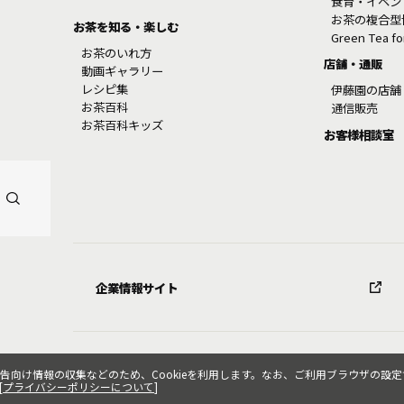
食育・イベン
お茶の複合型
お茶を知る・楽しむ
Green Tea f
お茶のいれ方
店舗・通販
動画ギャラリー
レシピ集
伊藤園の店舗
お茶百科
通信販売
お茶百科キッズ
お客様相談室
企業情報サイト
け情報の収集などのため、Cookieを利用します。なお、ご利用ブラウザの設定で
[
プライバシーポリシーについて
]