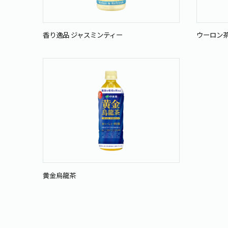
香り逸品 ジャスミンティー
ウーロン
黄金烏龍茶