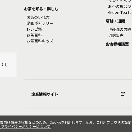
食育・イベン
お茶の複合型
お茶を知る・楽しむ
Green Tea f
お茶のいれ方
店舗・通販
動画ギャラリー
レシピ集
伊藤園の店舗
お茶百科
通信販売
お茶百科キッズ
お客様相談室
企業情報サイト
け情報の収集などのため、Cookieを利用します。なお、ご利用ブラウザの設定で
[
プライバシーポリシーについて
]