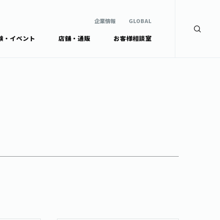
企業情報
GLOBAL
験・イベント
店舗・通販
お客様相談室
企業情報
検索
GLOBAL
安全・安心への取組み
茶産地育成事業
Green Tea for Good
製品の原料産地
未来の桜プロジェクト
茶殻リサイクルシステ
ドから探す
ム
伊藤園レディス
ウェルネスフォーラム
リーから探す
お茶の妖精
ードから探す
体
Crazy Jasmine
ッズ