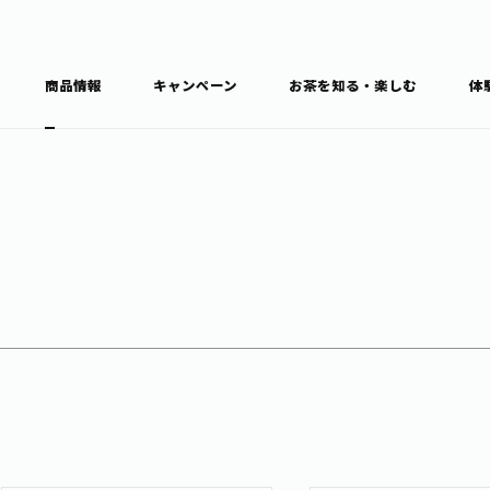
商品情報
キャンペーン
お茶を知る・楽しむ
体
食育・文化
お茶を知る
商品情報
通信販売トップ
ブラン
カテゴ
キーワ
THE ITOEN
Inner CHARM
健康
食育・イベント
新俳句大賞
TULLY'S COFFEE
1日分の野菜
レシピ集
お茶百科
お茶百科キ