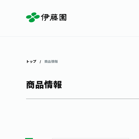
お茶を知る・楽しむ
体験・イベント
店舗・通販
商品情報
主要ブランド
お茶を楽しむ
見学・体験
伊藤園の店舗トップ
トップ
商品情報
商品情報
茶寮伊藤園
店舗検索
工場見学
お茶の複合型博物館
お〜いお茶
健康ミネラルむぎ茶
お茶のいれ方
動画ギャラリー