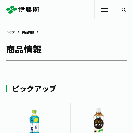
検索
トップ
商品情報
商品情報
商品情報
キャンペーン
商品情報
トップ
主要ブランド
お茶を知る・楽しむ
ピックアップ
お〜いお茶
お茶を知る・楽しむ
体験・イベント
健康ミネラルむぎ茶
お茶を楽しむ
体験・イベント
店舗・通販
TULLY'S COFFEE
お茶のいれ方
見学・体験