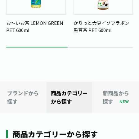
1日分の野菜
お客様相談室
動画ギャラリー
店舗・通販
商品情報
工場見学
お～いお茶 LEMON GREEN
かりっと大豆イソフラボン
伊藤園の店舗トップ
レシピ集
PET 600ml
黒豆茶 PET 600ml
お茶の複合型博物館
ブランドから探す
お茶を知る
食育・文化
企業情報
GLOBAL
茶寮伊藤園
カテゴリーから探す
お茶百科
食育・イベント
店舗検索
キーワードから探す
お茶百科キッズ
新俳句大賞
通信販売トップ
安全・安心への取組み
ブランドから
商品カテゴリー
新商品から
茶産地育成事業
THE ITOEN
探す
から探す
探す
Green Tea for Good
NEW
製品の原料産地
茶殻リサイクルシステム
Inner CHARM
未来の桜プロジェクト
ウェルネスフォーラム
健康体
伊藤園レディス
商品カテゴリーから探す