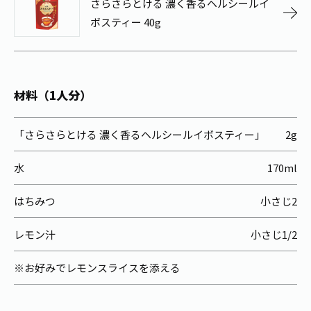
さらさらとける 濃く香るヘルシールイ
お茶の妖精
Crazy Jasmine
ボスティー 40g
材料（1人分）
「さらさらとける 濃く香るヘルシールイボスティー」
2g
水
170ml
はちみつ
小さじ2
レモン汁
小さじ1/2
※お好みでレモンスライスを添える