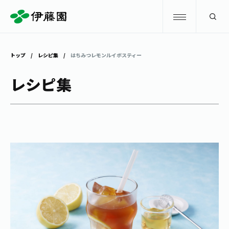
検索
トップ
レシピ集
はちみつレモンルイボスティー
商品情報
レシピ集
キャンペーン
商品情報
トップ
主要ブランド
お茶を知る・楽しむ
お〜いお茶
お茶を知る・楽しむ
体験・イベント
健康ミネラルむぎ茶
お茶を楽しむ
体験・イベント
店舗・通販
TULLY'S COFFEE
お茶のいれ方
見学・体験