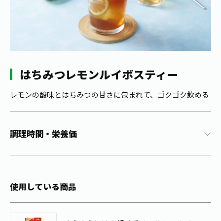
1日分の野菜
お客様相談室
動画ギャラリー
店舗・通販
商品情報
工場見学
伊藤園の店舗トップ
レシピ集
お茶の複合型博物館
ブランドから探す
お茶を知る
食育・文化
はちみつレモンルイボスティー
企業情報
GLOBAL
茶寮伊藤園
カテゴリーから探す
お茶百科
食育・イベント
レモンの酸味とはちみつの甘さに包まれて、ゴクゴク飲める
店舗検索
キーワードから探す
お茶百科キッズ
新俳句大賞
通信販売トップ
調理時間・栄養価
安全・安心への取組み
茶産地育成事業
THE ITOEN
Green Tea for Good
製品の原料産地
茶殻リサイクルシステム
Inner CHARM
未来の桜プロジェクト
使用している商品
ウェルネスフォーラム
健康体
伊藤園レディス