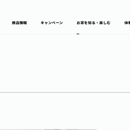
商品情報
キャンペーン
お茶を知る・楽しむ
体
食育・文化
お茶を知る
商品情報
通信販売トップ
ブラン
カテゴ
キーワ
THE ITOEN
Inner CHARM
健康
食育・イベント
新俳句大賞
TULLY'S COFFEE
1日分の野菜
レシピ集
お茶百科
お茶百科キ