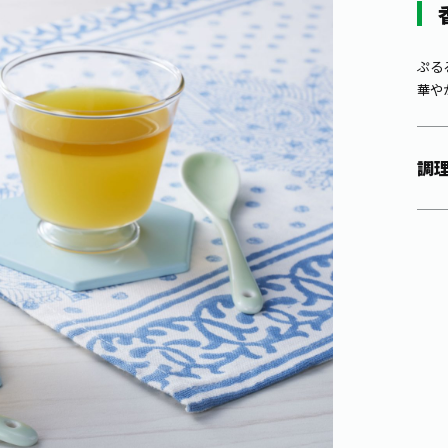
ぷる
華や
調