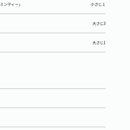
ャスミンティー」
小さじ１
大さじ3
大さじ1