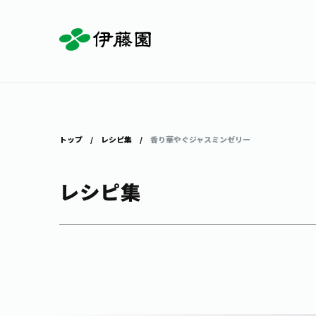
お茶を知る・楽しむ
体験・イベント
店舗・通販
商品情報
主要ブランド
お茶を楽しむ
見学・体験
伊藤園の店舗トップ
トップ
レシピ集
香り華やぐジャスミンゼリー
レシピ集
茶寮伊藤園
店舗検索
工場見学
お茶の複合型博物館
お〜いお茶
健康ミネラルむぎ茶
お茶のいれ方
動画ギャラリー