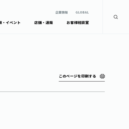
企業情報
GLOBAL
験・イベント
店舗・通販
お客様相談室
企業情報
検索
GLOBAL
安全・安心への取組み
茶産地育成事業
Green Tea for Good
製品の原料産地
未来の桜プロジェクト
茶殻リサイクルシステ
ドから探す
ム
伊藤園レディス
このページを印刷する
ウェルネスフォーラム
リーから探す
お茶の妖精
ードから探す
体
Crazy Jasmine
ッズ