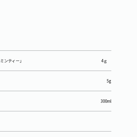
ャスミンティー」
4ｇ
5g
300ml