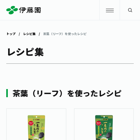
検索
トップ
レシピ集
茶葉（リーフ）を使ったレシピ
商品情報
レシピ集
キャンペーン
商品情報
トップ
主要ブランド
お茶を知る・楽しむ
茶葉（リーフ）を使ったレシピ
お〜いお茶
お茶を知る・楽しむ
体験・イベント
健康ミネラルむぎ茶
お茶を楽しむ
体験・イベント
店舗・通販
TULLY'S COFFEE
お茶のいれ方
見学・体験