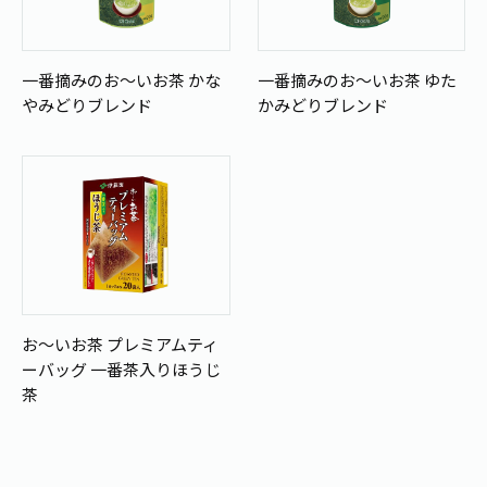
1日分の野菜
お客様相談室
動画ギャラリー
店舗・通販
商品情報
工場見学
一番摘みのお～いお茶 かな
一番摘みのお～いお茶 ゆた
伊藤園の店舗トップ
レシピ集
やみどりブレンド
かみどりブレンド
お茶の複合型博物館
ブランドから探す
お茶を知る
食育・文化
企業情報
GLOBAL
茶寮伊藤園
カテゴリーから探す
お茶百科
食育・イベント
店舗検索
キーワードから探す
お茶百科キッズ
新俳句大賞
通信販売トップ
安全・安心への取組み
茶産地育成事業
お～いお茶 プレミアムティ
THE ITOEN
Green Tea for Good
ーバッグ 一番茶入りほうじ
製品の原料産地
茶殻リサイクルシステム
茶
Inner CHARM
未来の桜プロジェクト
ウェルネスフォーラム
健康体
伊藤園レディス