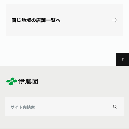
お茶の妖精
Crazy Jasmine
同じ地域の店舗一覧へ