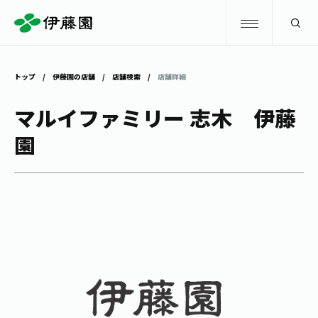
検索
トップ
伊藤園の店舗
店舗検索
店舗詳細
商品情報
マルイファミリー 志木 伊藤
園
キャンペーン
商品情報
トップ
主要ブランド
お茶を知る・楽しむ
お〜いお茶
お茶を知る・楽しむ
体験・イベント
健康ミネラルむぎ茶
お茶を楽しむ
体験・イベント
店舗・通販
TULLY'S COFFEE
お茶のいれ方
見学・体験