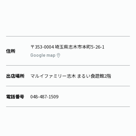
1日分の野菜
お客様相談室
動画ギャラリー
店舗・通販
商品情報
工場見学
伊藤園の店舗トップ
レシピ集
お茶の複合型博物館
ブランドから探す
お茶を知る
食育・文化
企業情報
GLOBAL
茶寮伊藤園
〒353-0004 埼玉県志木市本町5-26-1
カテゴリーから探す
住所
お茶百科
Google map
食育・イベント
店舗検索
キーワードから探す
お茶百科キッズ
新俳句大賞
通信販売トップ
出店場所
マルイファミリー志木 まるい食遊館2階
安全・安心への取組み
茶産地育成事業
THE ITOEN
電話番号
048-487-1509
Green Tea for Good
製品の原料産地
茶殻リサイクルシステム
Inner CHARM
未来の桜プロジェクト
ウェルネスフォーラム
健康体
伊藤園レディス