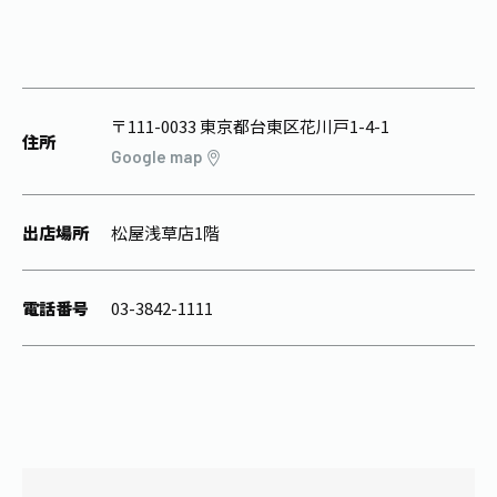
1日分の野菜
お客様相談室
動画ギャラリー
店舗・通販
商品情報
工場見学
伊藤園の店舗トップ
レシピ集
お茶の複合型博物館
ブランドから探す
お茶を知る
〒111-0033 東京都台東区花川戸1-4-1
食育・文化
住所
Google map
企業情報
GLOBAL
茶寮伊藤園
カテゴリーから探す
お茶百科
食育・イベント
店舗検索
キーワードから探す
出店場所
松屋浅草店1階
お茶百科キッズ
新俳句大賞
通信販売トップ
電話番号
03-3842-1111
安全・安心への取組み
茶産地育成事業
THE ITOEN
Green Tea for Good
製品の原料産地
茶殻リサイクルシステム
Inner CHARM
未来の桜プロジェクト
ウェルネスフォーラム
健康体
伊藤園レディス