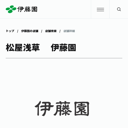
検索
トップ
伊藤園の店舗
店舗検索
店舗詳細
商品情報
松屋浅草 伊藤園
キャンペーン
商品情報
トップ
主要ブランド
お茶を知る・楽しむ
お〜いお茶
お茶を知る・楽しむ
体験・イベント
健康ミネラルむぎ茶
お茶を楽しむ
体験・イベント
店舗・通販
TULLY'S COFFEE
お茶のいれ方
見学・体験