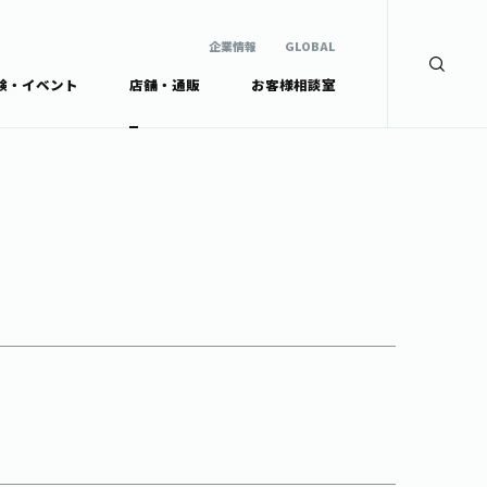
企業情報
GLOBAL
験・イベント
店舗・通販
お客様相談室
企業情報
検索
GLOBAL
安全・安心への取組み
茶産地育成事業
Green Tea for Good
製品の原料産地
未来の桜プロジェクト
茶殻リサイクルシステ
ドから探す
ム
伊藤園レディス
ウェルネスフォーラム
リーから探す
お茶の妖精
ードから探す
体
Crazy Jasmine
ッズ