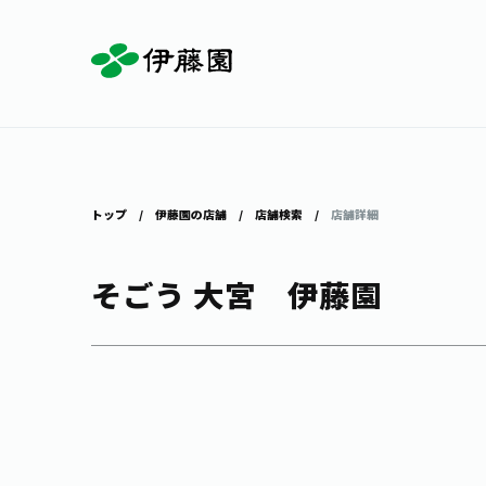
お茶を知る・楽しむ
体験・イベント
店舗・通販
商品情報
主要ブランド
お茶を楽しむ
見学・体験
伊藤園の店舗トップ
トップ
伊藤園の店舗
店舗検索
店舗詳細
そごう 大宮 伊藤園
茶寮伊藤園
店舗検索
工場見学
お茶の複合型博物館
お〜いお茶
健康ミネラルむぎ茶
お茶のいれ方
動画ギャラリー