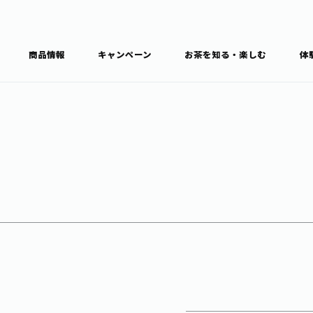
商品情報
キャンペーン
お茶を知る・楽しむ
体
食育・文化
お茶を知る
商品情報
通信販売トップ
ブラン
カテゴ
キーワ
THE ITOEN
Inner CHARM
健康
食育・イベント
新俳句大賞
TULLY'S COFFEE
1日分の野菜
レシピ集
お茶百科
お茶百科キ