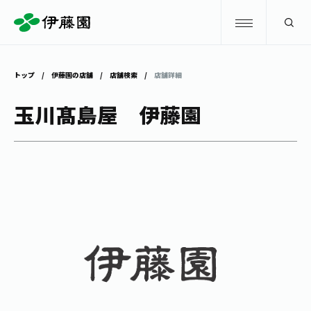
検索
トップ
伊藤園の店舗
店舗検索
店舗詳細
商品情報
玉川髙島屋 伊藤園
キャンペーン
商品情報
トップ
主要ブランド
お茶を知る・楽しむ
お〜いお茶
お茶を知る・楽しむ
体験・イベント
健康ミネラルむぎ茶
お茶を楽しむ
体験・イベント
店舗・通販
TULLY'S COFFEE
お茶のいれ方
見学・体験