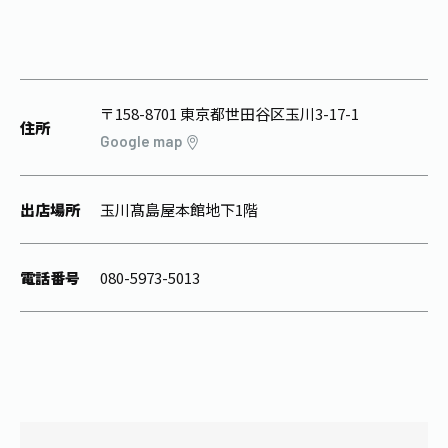
1日分の野菜
お客様相談室
動画ギャラリー
店舗・通販
商品情報
工場見学
伊藤園の店舗トップ
レシピ集
お茶の複合型博物館
ブランドから探す
お茶を知る
〒158-8701 東京都世田谷区玉川3-17-1
食育・文化
住所
Google map
企業情報
GLOBAL
茶寮伊藤園
カテゴリーから探す
お茶百科
食育・イベント
店舗検索
キーワードから探す
出店場所
玉川髙島屋本館地下1階
お茶百科キッズ
新俳句大賞
通信販売トップ
電話番号
080-5973-5013
安全・安心への取組み
茶産地育成事業
THE ITOEN
Green Tea for Good
製品の原料産地
茶殻リサイクルシステム
Inner CHARM
未来の桜プロジェクト
ウェルネスフォーラム
健康体
伊藤園レディス