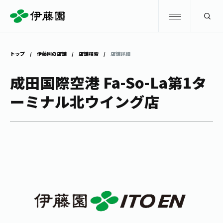
検索
トップ
伊藤園の店舗
店舗検索
店舗詳細
商品情報
成田国際空港 Fa-So-La第1タ
ーミナル北ウイング店
キャンペーン
商品情報
トップ
主要ブランド
お茶を知る・楽しむ
お〜いお茶
お茶を知る・楽しむ
体験・イベント
健康ミネラルむぎ茶
お茶を楽しむ
体験・イベント
店舗・通販
TULLY'S COFFEE
お茶のいれ方
見学・体験