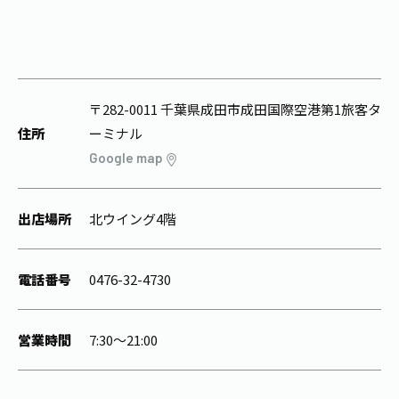
1日分の野菜
お客様相談室
動画ギャラリー
店舗・通販
商品情報
工場見学
伊藤園の店舗トップ
レシピ集
お茶の複合型博物館
ブランドから探す
お茶を知る
〒282-0011 千葉県成田市成田国際空港第1旅客タ
食育・文化
企業情報
GLOBAL
住所
ーミナル
茶寮伊藤園
カテゴリーから探す
お茶百科
Google map
食育・イベント
店舗検索
キーワードから探す
お茶百科キッズ
新俳句大賞
通信販売トップ
出店場所
北ウイング4階
安全・安心への取組み
茶産地育成事業
電話番号
0476-32-4730
THE ITOEN
Green Tea for Good
製品の原料産地
茶殻リサイクルシステム
Inner CHARM
未来の桜プロジェクト
営業時間
7:30～21:00
ウェルネスフォーラム
健康体
伊藤園レディス