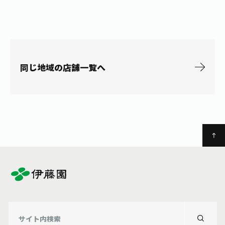
お茶の妖精
Crazy Jasmine
同じ地域の店舗一覧へ