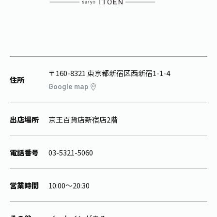
1日分の野菜
お客様相談室
動画ギャラリー
店舗・通販
商品情報
工場見学
伊藤園の店舗トップ
レシピ集
お茶の複合型博物館
ブランドから探す
お茶を知る
食育・文化
企業情報
GLOBAL
茶寮伊藤園
〒160-8321 東京都新宿区西新宿1-1-4
カテゴリーから探す
住所
お茶百科
Google map
食育・イベント
店舗検索
キーワードから探す
お茶百科キッズ
新俳句大賞
通信販売トップ
出店場所
京王百貨店新宿店2階
安全・安心への取組み
茶産地育成事業
電話番号
03-5321-5060
THE ITOEN
Green Tea for Good
製品の原料産地
茶殻リサイクルシステム
Inner CHARM
未来の桜プロジェクト
営業時間
10:00～20:30
ウェルネスフォーラム
健康体
伊藤園レディス