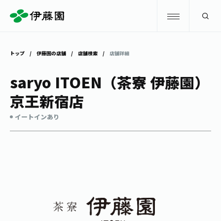
検索
トップ
伊藤園の店舗
店舗検索
店舗詳細
商品情報
saryo ITOEN（茶寮 伊藤園）
京王新宿店
キャンペーン
商品情報
トップ
イートインあり
主要ブランド
お茶を知る・楽しむ
お〜いお茶
お茶を知る・楽しむ
体験・イベント
健康ミネラルむぎ茶
お茶を楽しむ
体験・イベント
店舗・通販
TULLY'S COFFEE
お茶のいれ方
見学・体験