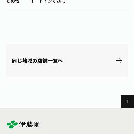
その他
イートインがある
お茶の妖精
Crazy Jasmine
同じ地域の店舗一覧へ