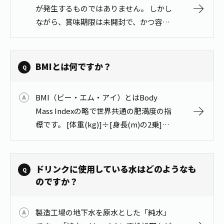
1日分の野菜
が発生するものではありません。 しかし
お客様相談室
動画ギャラリー
店舗・通販
ながら、賞味期限は未開封で、かつ容器
商品情報
工場見学
に表記された方法で保存した時に、おい
伊藤園の店舗トップ
レシピ集
お茶の複合型博物館
しく飲食していただける期限です。風味
ブランドから探す
お茶を知る
が落ちていることが考えられるため、飲
食育・文化
BMIとは何ですか？
企業情報
GLOBAL
茶寮伊藤園
用…
カテゴリーから探す
お茶百科
食育・イベント
BMI（ビー・エム・アイ）とはBody
店舗検索
キーワードから探す
お茶百科キッズ
Mass Indexの略で世界共通の肥満度の指
新俳句大賞
通信販売トップ
標です。 [体重(kg)]÷[身長(m)の2乗]で
求められます（身長はcmではなくmで計
安全・安心への取組み
算します）。標準値は「22」とされてお
茶産地育成事業
THE ITOEN
Green Tea for Good
り、標準…
ドリンクに使用している水はどのようなも
製品の原料産地
茶殻リサイクルシステム
のですか？
Inner CHARM
未来の桜プロジェクト
ウェルネスフォーラム
健康体
伊藤園レディス
製造工場の地下水を原水とした「純水」