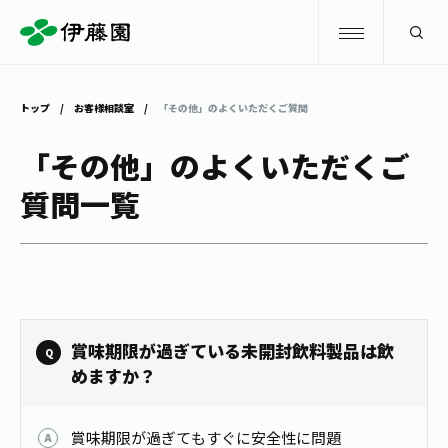
検索
トップ
お客様相談室
「その他」のよくいただくご質問
商品情報
「その他」のよくいただくご
質問一覧
キャンペーン
商品情報
トップ
主要ブランド
お茶を知る・楽しむ
お〜いお茶
お茶を知る・楽しむ
体験・イベント
賞味期限が過ぎている未開封飲料製品は飲
健康ミネラルむぎ茶
お茶を楽しむ
めますか？
体験・イベント
店舗・通販
TULLY'S COFFEE
お茶のいれ方
見学・体験
賞味期限が過ぎてもすぐに安全性に問題