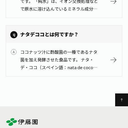
です。 「純水」は、イオン交換処理など
お茶の妖精
Crazy Jasmine
で原水に溶け込んでいるミネラル成分な
どを電気的に吸着除去した水です。
ナタデココとは何ですか？
ココナッツ汁に酢酸菌の一種であるナタ
菌を加え発酵させた食品です。 ナタ・
デ・ココ（スペイン語：nata de coco）
は、ココナッツ汁に酢酸菌の一種である
ナタ菌を加えた発酵させた、東南アジア
の伝統的な発酵食品です。食感…