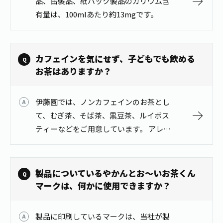
品、缶製品、紙パック製品のカリウム含
お茶の妖精
Crazy Jasmine
有量は、100mlあたり約13mgです。
カフェインを気にせず、子どもでも飲める
お茶はありますか？
伊藤園では、ノンカフェインのお茶とし
て、むぎ茶、そば茶、黒豆茶、ルイボス
ティーなどをご用意しています。 アレル
ギー等にご注意のうえ、ご使用くださ
い。 ＊むぎ茶・・大麦使用（大麦はアレ
ルゲン特定原材料外） ＊そば茶・・そ
製品についているやかんとお～いお茶くん
ば…
マークは、何かに使用できますか？
製品に印刷しているマークは、当社が製