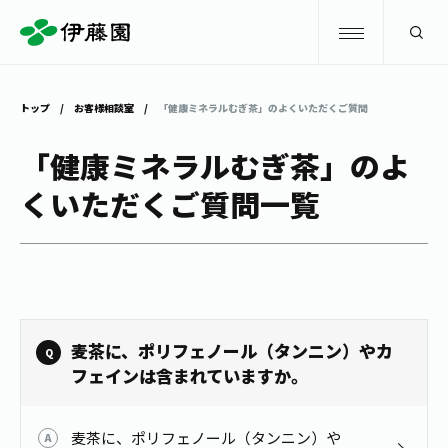
検索
トップ
お客様相談室
「健康ミネラルむぎ茶」のよくいただくご質問
商品情報
「健康ミネラルむぎ茶」のよ
くいただくご質問一覧
キャンペーン
商品情報
トップ
主要ブランド
お茶を知る・楽しむ
お〜いお茶
お茶を知る・楽しむ
体験・イベント
麦茶に、ポリフェノール（タンニン）やカ
健康ミネラルむぎ茶
お茶を楽しむ
フェインは含まれていますか。
体験・イベント
店舗・通販
TULLY'S COFFEE
お茶のいれ方
見学・体験
麦茶に、ポリフェノール（タンニン）や