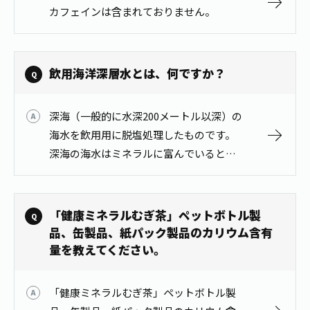
1日分の野菜
カフェインは含まれておりません。
お客様相談室
動画ギャラリー
店舗・通販
商品情報
工場見学
伊藤園の店舗トップ
レシピ集
お茶の複合型博物館
飲用海洋深層水とは、何ですか？
ブランドから探す
お茶を知る
食育・文化
企業情報
GLOBAL
茶寮伊藤園
カテゴリーから探す
深海（一般的に水深200メートル以深）の
お茶百科
食育・イベント
海水を飲用用に脱塩処理したものです。
店舗検索
キーワードから探す
お茶百科キッズ
深海の海水はミネラルに富んでいると言
新俳句大賞
通信販売トップ
われています。
安全・安心への取組み
「健康ミネラルむぎ茶」ペットボトル製
茶産地育成事業
THE ITOEN
Green Tea for Good
品、缶製品、紙パック製品のカリウム含有
製品の原料産地
量を教えてください。
茶殻リサイクルシステム
Inner CHARM
未来の桜プロジェクト
ウェルネスフォーラム
健康体
「健康ミネラルむぎ茶」ペットボトル製
伊藤園レディス