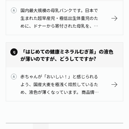
国内最大規模の母乳バンクです。日本で
生まれた超早産児・極低出生体重児のた
めに、ドナーから寄付された母乳を、赤
ちゃんに提供する仕組みです。 商品情報
はこちらから
https://www.itoen.jp/products/…
「はじめての健康ミネラルむぎ茶」の液色
が薄いのですが、どうしてですか?
赤ちゃんが「おいしい！」と感じられる
よう、国産大麦を極浅く焙煎しているた
め、液色が薄くなっています。 商品情報
はこちらから
https://www.itoen.jp/products/47828/