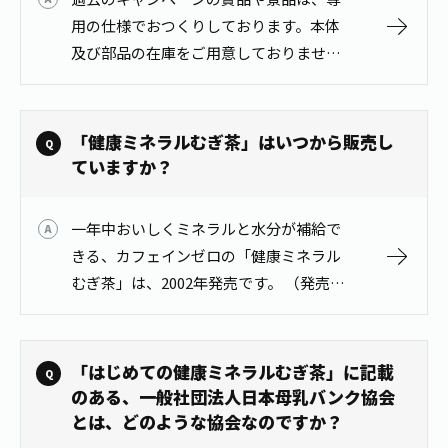
用の仕様でおつくりしております。本体
及び部品の在庫をご用意しておりません
ので、ご購入いただくことはできませ
ん。
「健康ミネラルむぎ茶」はいつから販売し
ていますか？
一年中おいしくミネラルと水分が補給で
きる、カフェインゼロの「健康ミネラル
むぎ茶」は、2002年発売です。 （発売当
初の製品名は「天然ミネラルむぎ茶」、
その後現在の製品名に改称しました。な
お、缶入りのむぎ茶は1988年に発…
「はじめての健康ミネラルむぎ茶」に記載
のある、一般社団法人日本母乳バンク協会
とは、どのような協会なのですか？