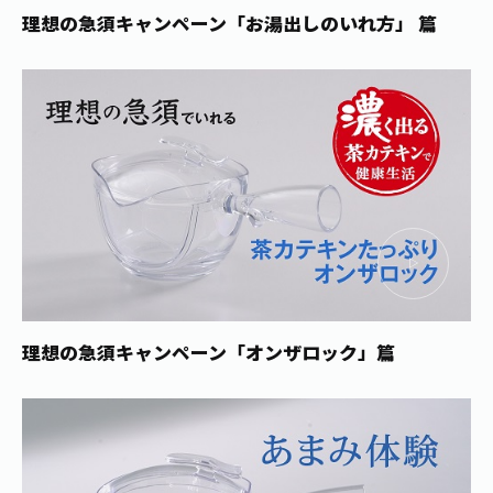
お茶の妖精
Crazy Jasmine
理想の急須キャンペーン
「お湯出しのいれ方」 篇
理想の急須キャンペーン
「オンザロック」篇