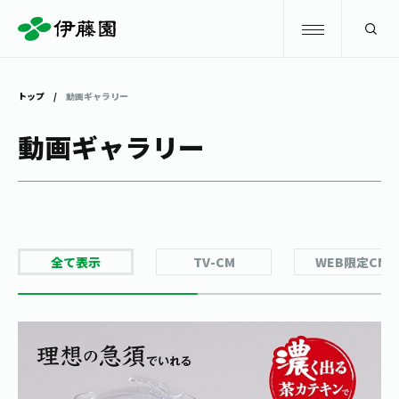
検索
トップ
動画ギャラリー
商品情報
動画ギャラリー
キャンペーン
商品情報
トップ
主要ブランド
お茶を知る・楽しむ
全て表示
TV-CM
WEB限定CM
お〜いお茶
お茶を知る・楽しむ
体験・イベント
健康ミネラルむぎ茶
お茶を楽しむ
体験・イベント
店舗・通販
TULLY'S COFFEE
お茶のいれ方
見学・体験