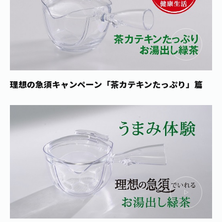
1日分の野菜
お客様相談室
動画ギャラリー
店舗・通販
商品情報
工場見学
伊藤園の店舗トップ
レシピ集
お茶の複合型博物館
ブランドから探す
お茶を知る
食育・文化
企業情報
GLOBAL
茶寮伊藤園
カテゴリーから探す
理想の急須キャンペーン
「茶カテキンたっぷり」篇
お茶百科
食育・イベント
店舗検索
キーワードから探す
お茶百科キッズ
新俳句大賞
通信販売トップ
安全・安心への取組み
茶産地育成事業
THE ITOEN
Green Tea for Good
製品の原料産地
茶殻リサイクルシステム
Inner CHARM
未来の桜プロジェクト
ウェルネスフォーラム
健康体
伊藤園レディス