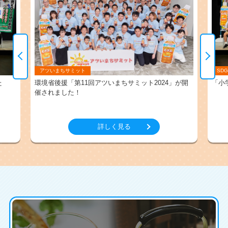
アツいまちサミット
SD
た
環境省後援「第11回アツいまちサミット2024」が開
「小
催されました！
詳しく見る