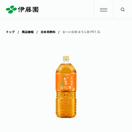
検索
トップ
商品情報
日本茶飲料
お～いお茶 ほうじ茶 PET 2L
商品情報
キャンペーン
商品情報
トップ
主要ブランド
お茶を知る・楽しむ
お〜いお茶
お茶を知る・楽しむ
体験・イベント
健康ミネラルむぎ茶
お茶を楽しむ
体験・イベント
店舗・通販
TULLY'S COFFEE
お茶のいれ方
見学・体験