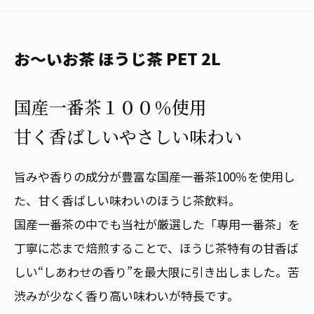
1日分の野菜
お客様相談室
動画ギャラリー
店舗・通販
商品情報
工場見学
伊藤園の店舗トップ
お～いお茶 ほうじ茶 PET 2L
レシピ集
お茶の複合型博物館
ブランドから探す
お茶を知る
食育・文化
国産一番茶１００％使用
企業情報
GLOBAL
茶寮伊藤園
カテゴリーから探す
お茶百科
甘く香ばしいやさしい味わい
食育・イベント
店舗検索
キーワードから探す
お茶百科キッズ
新俳句大賞
通信販売トップ
旨みや香りの成分が豊富な国産一番茶100％を使用し
た、甘く香ばしい味わいのほうじ茶飲料。
安全・安心への取組み
茶産地育成事業
THE ITOEN
国産一番茶の中でも当社が厳選した「専用一番茶」を
Green Tea for Good
製品の原料産地
丁寧に芯まで焙煎することで、ほうじ茶特有の甘香ば
茶殻リサイクルシステム
Inner CHARM
未来の桜プロジェクト
しい“しあわせの香り”を最大限に引き出しました。苦
ウェルネスフォーラム
健康体
渋みが少なく香り高い味わいが特長です。
伊藤園レディス