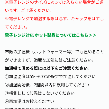
※電子レンジのサイズによっては入らない場合がござ
お茶の妖精
Crazy Jasmine
います。ご了承ください。
※電子レンジで加温する際は必ず、キャップをはずし
てください。
電子レンジ対応 ホット製品についてはこちら＞＞
市販の加温機（ホットウォーマー等）でも温めること
ができますが、過度な加温にはご注意ください。
加温機で温める際には以下をご注意ください。
①加温温度は55～60℃の設定で加温してください
②加温開始後、2週間以内に飲用してください
③横倒しして加温はしないでください
④再加温はお控えください