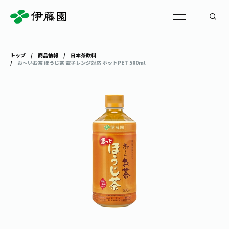
検索
トップ
商品情報
日本茶飲料
お～いお茶 ほうじ茶 電子レンジ対応 ホットPET 500ml
商品情報
キャンペーン
商品情報
トップ
主要ブランド
お茶を知る・楽しむ
お〜いお茶
お茶を知る・楽しむ
体験・イベント
健康ミネラルむぎ茶
お茶を楽しむ
体験・イベント
店舗・通販
TULLY'S COFFEE
お茶のいれ方
見学・体験