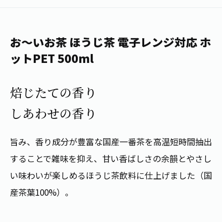
1日分の野菜
お客様相談室
動画ギャラリー
店舗・通販
商品情報
工場見学
伊藤園の店舗トップ
お～いお茶 ほうじ茶 電子レンジ対応 ホ
レシピ集
お茶の複合型博物館
ブランドから探す
お茶を知る
ットPET 500ml
食育・文化
企業情報
GLOBAL
茶寮伊藤園
カテゴリーから探す
お茶百科
焙じたての香り
食育・イベント
店舗検索
キーワードから探す
しあわせの香り
お茶百科キッズ
新俳句大賞
通信販売トップ
旨み、香り成分が豊富な国産一番茶を高温短時間抽出
安全・安心への取組み
茶産地育成事業
THE ITOEN
することで雑味を抑え、甘い香ばしさの余韻とやさし
Green Tea for Good
製品の原料産地
い味わいが楽しめるほうじ茶飲料に仕上げました（国
茶殻リサイクルシステム
Inner CHARM
未来の桜プロジェクト
産茶葉100%）。
ウェルネスフォーラム
健康体
伊藤園レディス