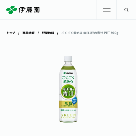
検索
トップ
商品情報
野菜飲料
ごくごく飲める 毎日1杯の青汁 PET 900g
商品情報
キャンペーン
商品情報
トップ
主要ブランド
お茶を知る・楽しむ
お〜いお茶
お茶を知る・楽しむ
体験・イベント
健康ミネラルむぎ茶
お茶を楽しむ
体験・イベント
店舗・通販
TULLY'S COFFEE
お茶のいれ方
見学・体験