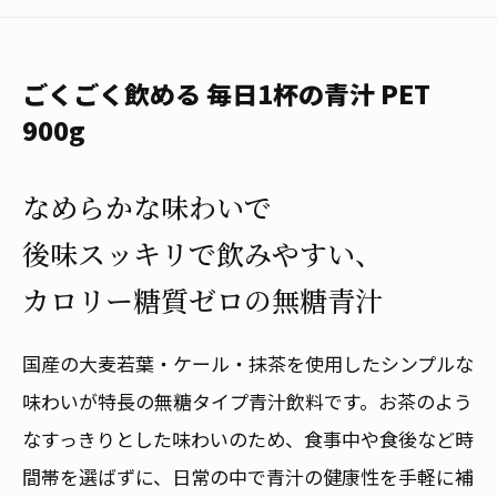
1日分の野菜
お客様相談室
動画ギャラリー
店舗・通販
商品情報
工場見学
伊藤園の店舗トップ
ごくごく飲める 毎日1杯の青汁 PET
レシピ集
お茶の複合型博物館
ブランドから探す
お茶を知る
900g
食育・文化
企業情報
GLOBAL
茶寮伊藤園
カテゴリーから探す
お茶百科
なめらかな味わいで
食育・イベント
店舗検索
キーワードから探す
後味スッキリで飲みやすい、
お茶百科キッズ
新俳句大賞
通信販売トップ
カロリー糖質ゼロの無糖青汁
安全・安心への取組み
茶産地育成事業
THE ITOEN
国産の大麦若葉・ケール・抹茶を使用したシンプルな
Green Tea for Good
製品の原料産地
茶殻リサイクルシステム
味わいが特長の無糖タイプ青汁飲料です。お茶のよう
Inner CHARM
未来の桜プロジェクト
なすっきりとした味わいのため、食事中や食後など時
ウェルネスフォーラム
健康体
伊藤園レディス
間帯を選ばずに、日常の中で青汁の健康性を手軽に補