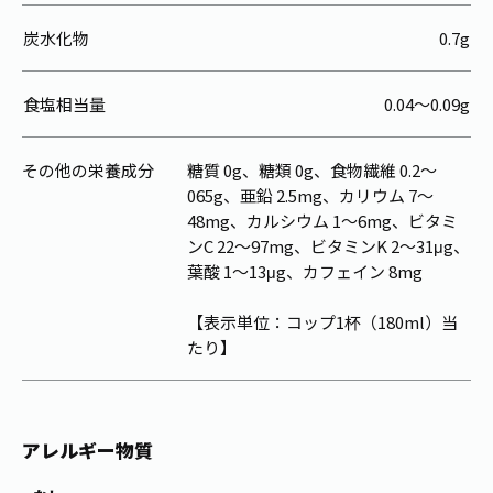
炭水化物
0.7g
食塩相当量
0.04～0.09g
その他の栄養成分
糖質 0g、糖類 0g、食物繊維 0.2～
065g、亜鉛 2.5mg、カリウム 7～
48mg、カルシウム 1～6mg、ビタミ
ンC 22～97mg、ビタミンK 2～31μg、
葉酸 1～13μg、カフェイン 8mg
【表示単位：コップ1杯（180ml）当
たり】
アレルギー物質