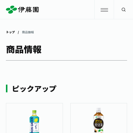
検索
トップ
商品情報
商品情報
商品情報
キャンペーン
商品情報
トップ
主要ブランド
お茶を知る・楽しむ
ピックアップ
お〜いお茶
お茶を知る・楽しむ
体験・イベント
健康ミネラルむぎ茶
お茶を楽しむ
体験・イベント
店舗・通販
TULLY'S COFFEE
お茶のいれ方
見学・体験