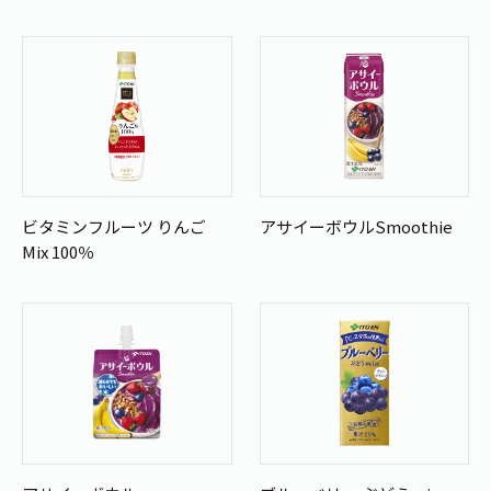
お茶の妖精
Crazy Jasmine
ビタミンフルーツ りんご
アサイーボウルSmoothie
Mix 100％