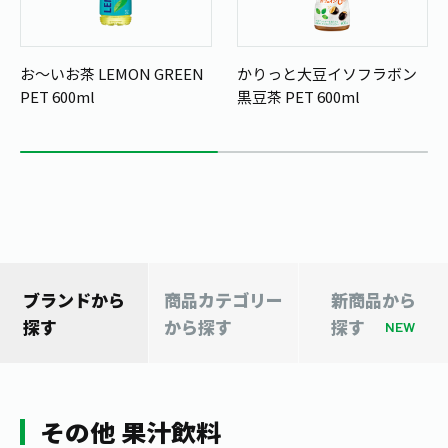
1日分の野菜
お客様相談室
動画ギャラリー
店舗・通販
商品情報
工場見学
お～いお茶 LEMON GREEN
かりっと大豆イソフラボン
伊藤園の店舗トップ
レシピ集
PET 600ml
黒豆茶 PET 600ml
お茶の複合型博物館
ブランドから探す
お茶を知る
食育・文化
企業情報
GLOBAL
茶寮伊藤園
カテゴリーから探す
お茶百科
食育・イベント
店舗検索
キーワードから探す
お茶百科キッズ
新俳句大賞
通信販売トップ
安全・安心への取組み
ブランドから
商品カテゴリー
新商品から
茶産地育成事業
THE ITOEN
探す
から探す
探す
Green Tea for Good
NEW
製品の原料産地
茶殻リサイクルシステム
Inner CHARM
未来の桜プロジェクト
ウェルネスフォーラム
健康体
伊藤園レディス
その他 果汁飲料