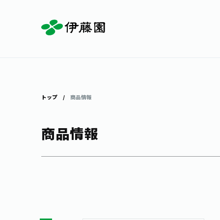
お茶を知る・楽しむ
体験・イベント
店舗・通販
商品情報
主要ブランド
お茶を楽しむ
見学・体験
伊藤園の店舗トップ
トップ
商品情報
商品情報
茶寮伊藤園
店舗検索
工場見学
お茶の複合型博物館
お〜いお茶
健康ミネラルむぎ茶
お茶のいれ方
動画ギャラリー