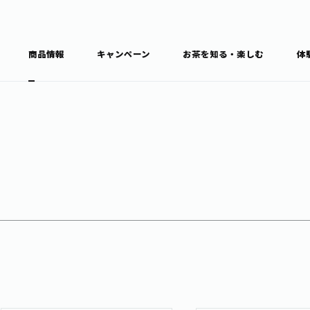
商品情報
キャンペーン
お茶を知る・楽しむ
体
食育・文化
お茶を知る
商品情報
通信販売トップ
ブラン
カテゴ
キーワ
THE ITOEN
Inner CHARM
健康
食育・イベント
新俳句大賞
TULLY'S COFFEE
1日分の野菜
レシピ集
お茶百科
お茶百科キ