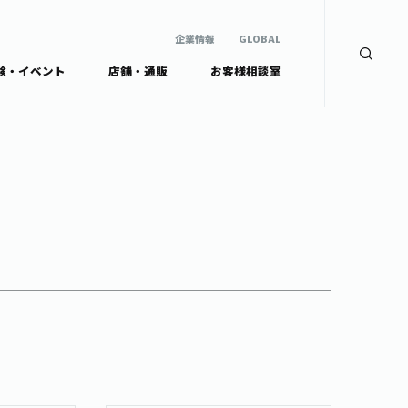
企業情報
GLOBAL
験・イベント
店舗・通販
お客様相談室
企業情報
検索
GLOBAL
安全・安心への取組み
茶産地育成事業
Green Tea for Good
製品の原料産地
未来の桜プロジェクト
茶殻リサイクルシステ
ドから探す
ム
伊藤園レディス
ウェルネスフォーラム
リーから探す
お茶の妖精
ードから探す
体
Crazy Jasmine
ッズ