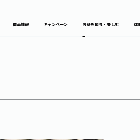
商品情報
キャンペーン
お茶を知る・楽しむ
体
食育・文化
お茶を知る
商品情報
通信販売トップ
ブラン
カテゴ
キーワ
THE ITOEN
Inner CHARM
健康
食育・イベント
新俳句大賞
TULLY'S COFFEE
1日分の野菜
レシピ集
お茶百科
お茶百科キ