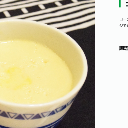
コー
ジで
調