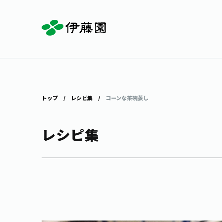
お茶を知る・楽しむ
体験・イベント
店舗・通販
商品情報
主要ブランド
お茶を楽しむ
見学・体験
伊藤園の店舗トップ
トップ
レシピ集
コーンな茶碗蒸し
レシピ集
茶寮伊藤園
店舗検索
工場見学
お茶の複合型博物館
お〜いお茶
健康ミネラルむぎ茶
お茶のいれ方
動画ギャラリー