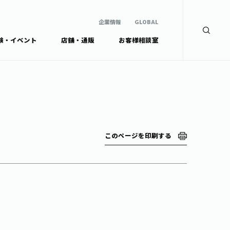
企業情報
GLOBAL
験・イベント
店舗・通販
お客様相談室
企業情報
検索
GLOBAL
安全・安心への取組み
茶産地育成事業
Green Tea for Good
製品の原料産地
未来の桜プロジェクト
茶殻リサイクルシステ
ドから探す
ム
伊藤園レディス
このページを印刷する
ウェルネスフォーラム
リーから探す
お茶の妖精
ードから探す
体
Crazy Jasmine
ッズ