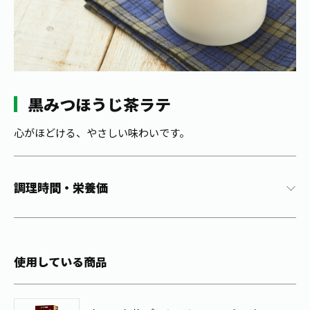
1日分の野菜
お客様相談室
動画ギャラリー
店舗・通販
商品情報
工場見学
伊藤園の店舗トップ
レシピ集
お茶の複合型博物館
ブランドから探す
お茶を知る
食育・文化
黒みつほうじ茶ラテ
企業情報
GLOBAL
茶寮伊藤園
カテゴリーから探す
お茶百科
食育・イベント
心がほどける、やさしい味わいです。
店舗検索
キーワードから探す
お茶百科キッズ
新俳句大賞
通信販売トップ
調理時間・栄養価
安全・安心への取組み
茶産地育成事業
THE ITOEN
Green Tea for Good
製品の原料産地
茶殻リサイクルシステム
Inner CHARM
未来の桜プロジェクト
使用している商品
ウェルネスフォーラム
健康体
伊藤園レディス