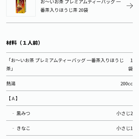
お～いお茶 プレミアムティーバッグ 一
お茶の妖精
Crazy Jasmine
番茶入りほうじ茶 20袋
材料（１人前）
「お〜いお茶 プレミアムティーバッグ 一番茶入りほうじ
1
茶」
袋
熱湯
200cc
【 A 】
‐ 黒みつ
小さじ2
‐ きなこ
小さじ1