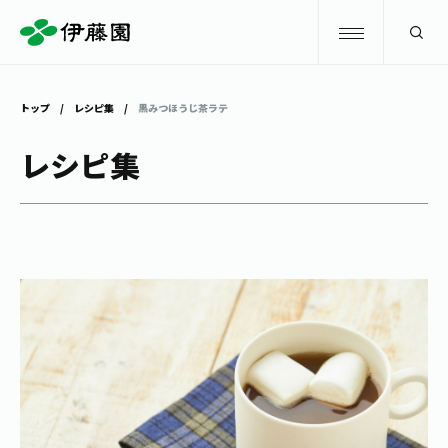
検索
トップ
レシピ集
黒みつほうじ茶ラテ
商品情報
レシピ集
キャンペーン
商品情報
トップ
主要ブランド
お茶を知る・楽しむ
お〜いお茶
お茶を知る・楽しむ
体験・イベント
健康ミネラルむぎ茶
お茶を楽しむ
体験・イベント
店舗・通販
TULLY'S COFFEE
お茶のいれ方
見学・体験