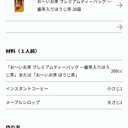
お～いお茶 プレミアムティーバッグ 一
お茶の妖精
Crazy Jasmine
番茶入りほうじ茶 20袋
材料（１人前）
「お〜いお茶 プレミアムティーバッグ 一番茶入りほう
200cc
じ茶」または「お～いお茶 ほうじ茶」
インスタントコーヒー
小さじ1
メープルシロップ
大さじ1
作り方