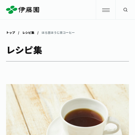
検索
トップ
レシピ集
ほろ苦ほうじ茶コーヒー
商品情報
レシピ集
キャンペーン
商品情報
トップ
主要ブランド
お茶を知る・楽しむ
お〜いお茶
お茶を知る・楽しむ
体験・イベント
健康ミネラルむぎ茶
お茶を楽しむ
体験・イベント
店舗・通販
TULLY'S COFFEE
お茶のいれ方
見学・体験