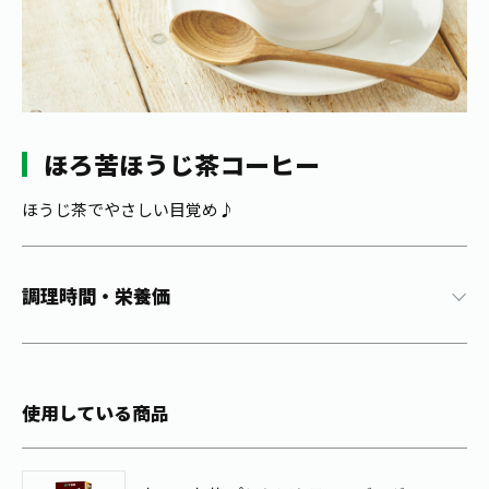
1日分の野菜
お客様相談室
動画ギャラリー
店舗・通販
商品情報
工場見学
伊藤園の店舗トップ
レシピ集
お茶の複合型博物館
ブランドから探す
お茶を知る
食育・文化
ほろ苦ほうじ茶コーヒー
企業情報
GLOBAL
茶寮伊藤園
カテゴリーから探す
お茶百科
食育・イベント
ほうじ茶でやさしい目覚め♪
店舗検索
キーワードから探す
お茶百科キッズ
新俳句大賞
通信販売トップ
調理時間・栄養価
安全・安心への取組み
茶産地育成事業
THE ITOEN
Green Tea for Good
製品の原料産地
茶殻リサイクルシステム
Inner CHARM
未来の桜プロジェクト
使用している商品
ウェルネスフォーラム
健康体
伊藤園レディス