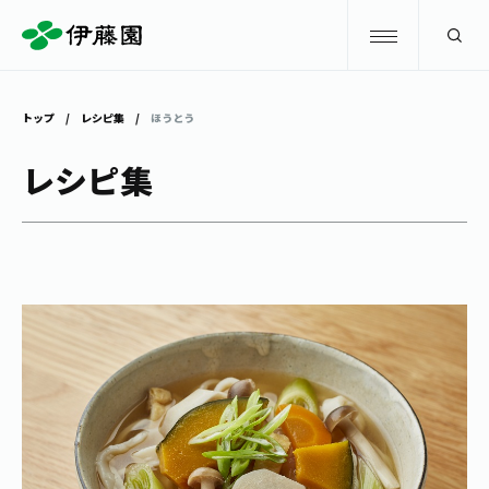
検索
トップ
レシピ集
ほうとう
商品情報
レシピ集
キャンペーン
商品情報
トップ
主要ブランド
お茶を知る・楽しむ
お〜いお茶
お茶を知る・楽しむ
体験・イベント
健康ミネラルむぎ茶
お茶を楽しむ
体験・イベント
店舗・通販
TULLY'S COFFEE
お茶のいれ方
見学・体験