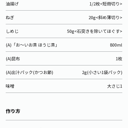
油揚げ
1/2枚<短冊切り>
ねぎ
20g<斜め薄切り>
しめじ
50g<石突きを除いてほぐす>
(A)「お～いお茶 ほうじ茶」
800ml
(A)昆布
1枚
(A)出汁パック(かつお節)
2g(小さい1袋パック)
味噌
大さじ1
作り方