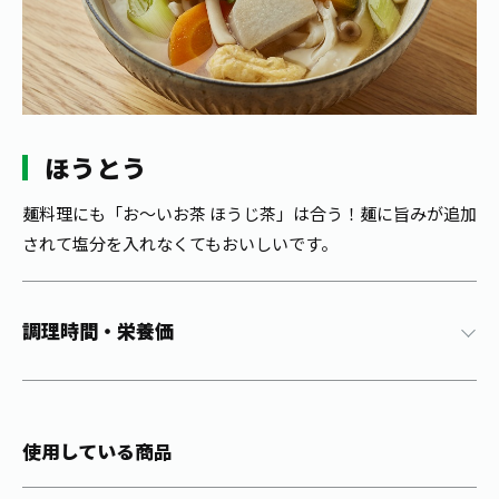
1日分の野菜
お客様相談室
動画ギャラリー
店舗・通販
商品情報
工場見学
伊藤園の店舗トップ
レシピ集
お茶の複合型博物館
ブランドから探す
お茶を知る
食育・文化
ほうとう
企業情報
GLOBAL
茶寮伊藤園
カテゴリーから探す
お茶百科
食育・イベント
麺料理にも「お～いお茶 ほうじ茶」は合う！麺に旨みが追加
店舗検索
キーワードから探す
されて塩分を入れなくてもおいしいです。
お茶百科キッズ
新俳句大賞
通信販売トップ
安全・安心への取組み
調理時間・栄養価
茶産地育成事業
THE ITOEN
Green Tea for Good
製品の原料産地
茶殻リサイクルシステム
Inner CHARM
未来の桜プロジェクト
使用している商品
ウェルネスフォーラム
健康体
伊藤園レディス