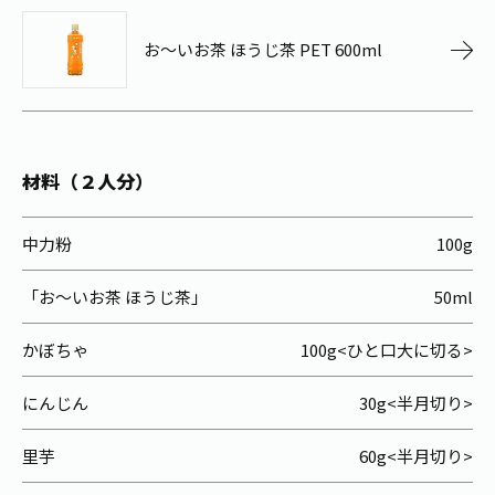
お茶の妖精
Crazy Jasmine
お～いお茶 ほうじ茶 PET 600ml
材料（２人分）
中力粉
100g
「お～いお茶 ほうじ茶」
50ml
かぼちゃ
100g<ひと口大に切る>
にんじん
30g<半月切り>
里芋
60g<半月切り>