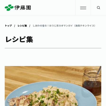
検索
トップ
レシピ集
しあわせ香る！ほうじ茶カオマンガイ（海南チキンライス）
商品情報
レシピ集
キャンペーン
商品情報
トップ
主要ブランド
お茶を知る・楽しむ
お〜いお茶
お茶を知る・楽しむ
体験・イベント
健康ミネラルむぎ茶
お茶を楽しむ
体験・イベント
店舗・通販
TULLY'S COFFEE
お茶のいれ方
見学・体験