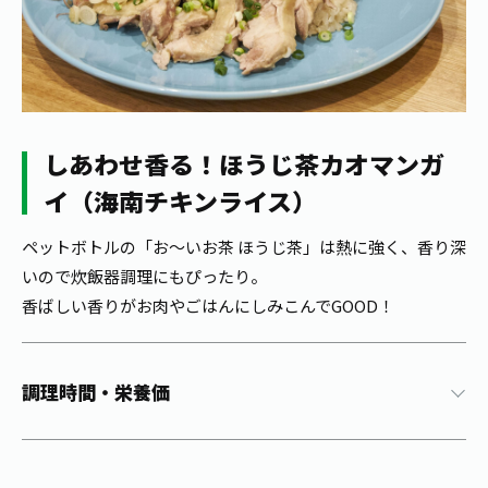
1日分の野菜
お客様相談室
動画ギャラリー
店舗・通販
商品情報
工場見学
伊藤園の店舗トップ
レシピ集
お茶の複合型博物館
ブランドから探す
お茶を知る
食育・文化
しあわせ香る！ほうじ茶カオマンガ
企業情報
GLOBAL
茶寮伊藤園
カテゴリーから探す
お茶百科
イ（海南チキンライス）
食育・イベント
店舗検索
キーワードから探す
お茶百科キッズ
ペットボトルの「お～いお茶 ほうじ茶」は熱に強く、香り深
新俳句大賞
通信販売トップ
いので炊飯器調理にもぴったり。
香ばしい香りがお肉やごはんにしみこんでGOOD！
安全・安心への取組み
茶産地育成事業
THE ITOEN
Green Tea for Good
製品の原料産地
調理時間・栄養価
茶殻リサイクルシステム
Inner CHARM
未来の桜プロジェクト
ウェルネスフォーラム
健康体
伊藤園レディス