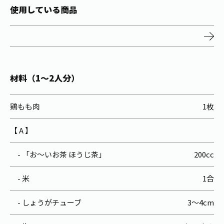
お茶の妖精
Crazy Jasmine
使用している商品
材料（1～2人分）
鶏もも肉
1枚
【 A 】
- 「お～いお茶 ほうじ茶」
200cc
- 米
1合
- しょうがチューブ
3～4cm