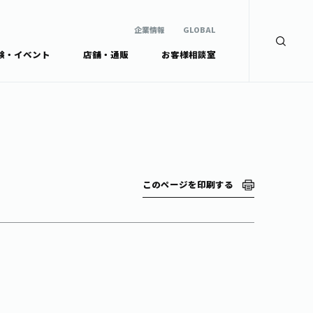
企業情報
GLOBAL
験・イベント
店舗・通販
お客様相談室
企業情報
検索
GLOBAL
安全・安心への取組み
茶産地育成事業
Green Tea for Good
製品の原料産地
未来の桜プロジェクト
茶殻リサイクルシステ
ドから探す
ム
伊藤園レディス
このページを印刷する
ウェルネスフォーラム
リーから探す
お茶の妖精
ードから探す
体
Crazy Jasmine
ッズ