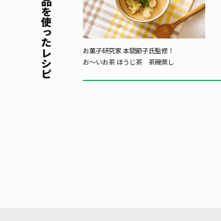
同じ商品を使ったレシピ
お菓子研究家 本間節子氏監修！
お～いお茶 ほうじ茶
茶碗蒸し