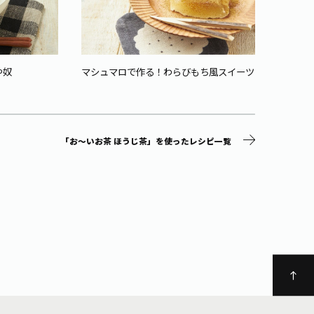
や奴
マシュマロで作る！わらびもち風スイーツ
ほろ苦
「お～いお茶 ほうじ茶」を使ったレシピ一覧