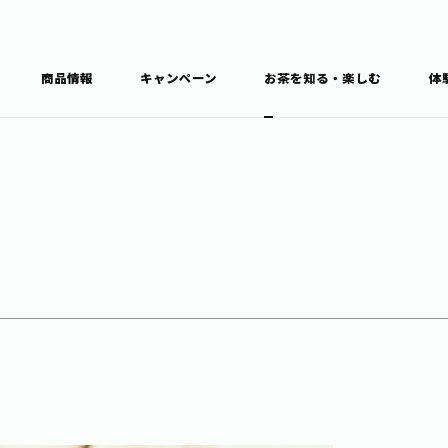
商品情報
キャンペーン
お茶を知る・楽しむ
体
食育・文化
お茶を知る
商品情報
通信販売トップ
ブラン
カテゴ
キーワ
THE ITOEN
Inner CHARM
健康
食育・イベント
新俳句大賞
TULLY'S COFFEE
1日分の野菜
レシピ集
お茶百科
お茶百科キ