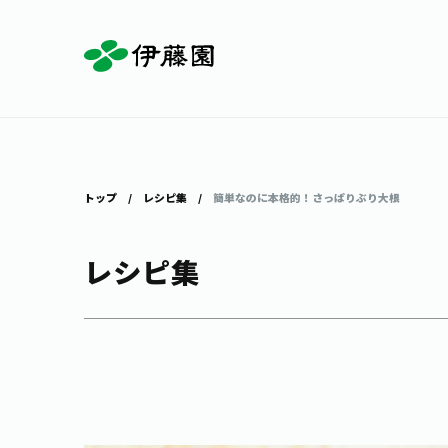
お茶を知る・楽しむ
体験・イベント
店舗・通販
商品情報
主要ブランド
お茶を楽しむ
見学・体験
伊藤園の店舗トップ
トップ
レシピ集
簡単なのに本格的！さっぱりぶり大根
レシピ集
茶寮伊藤園
店舗検索
工場見学
お茶の複合型博物館
お〜いお茶
健康ミネラルむぎ茶
お茶のいれ方
動画ギャラリー