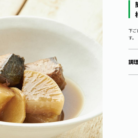
下ご
す。
調