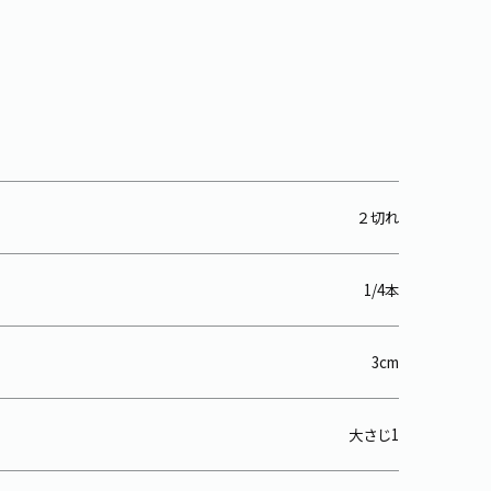
２切れ
1/4本
3cm
大さじ1