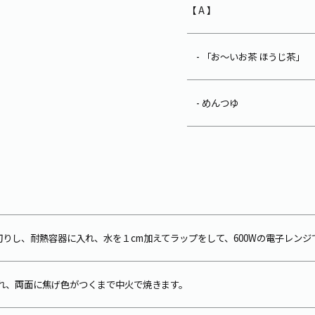
【 A 】
- 「お～いお茶 ほうじ茶」
- めんつゆ
切りし、耐熱容器に入れ、水を１cm加えてラップをして、600Wの電子レン
れ、両面に焦げ色がつくまで中火で焼きます。