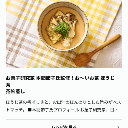
1日分の野菜
お客様相談室
動画ギャラリー
店舗・通販
商品情報
工場見学
伊藤園の店舗トップ
レシピ集
お茶の複合型博物館
ブランドから探す
お茶を知る
食育・文化
企業情報
GLOBAL
茶寮伊藤園
カテゴリーから探す
お茶百科
食育・イベント
店舗検索
キーワードから探す
お茶百科キッズ
新俳句大賞
通信販売トップ
お菓子研究家 本間節子氏監修！
お～いお茶 ほうじ
茶
安全・安心への取組み
茶産地育成事業
THE ITOEN
茶碗蒸し
Green Tea for Good
製品の原料産地
ほうじ茶の香ばしさと、お出汁のほんのりとした旨みがベス
茶殻リサイクルシステム
Inner CHARM
未来の桜プロジェクト
トマッチ。 ■本間節子氏プロフィール お菓子研究家、日本
ウェルネスフォーラム
茶インストラクター。自宅で少人数のお菓子教室「ａｔｅｌ
健康体
伊藤園レディス
ｉｅｒ ｈ（アトリエ・エイチ）」を主宰。季節感と食材の
レシピを見る