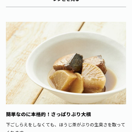
お茶の妖精
Crazy Jasmine
味を大切にした、毎日食べても体にやさしいお菓子を提案し
ている。お菓子に合う飲み物、お茶にも造詣が深い。
簡単なのに本格的！さっぱりぶり大根
下ごしらえをしなくても、ほうじ茶がぶりの生臭さを取って