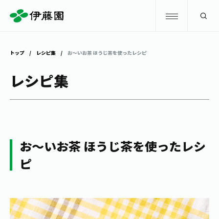
検索
トップ
レシピ集
お～いお茶 ほうじ茶を使ったレシピ
商品情報
レシピ集
キャンペーン
商品情報
トップ
主要ブランド
お茶を知る・楽しむ
お～いお茶 ほうじ茶を使ったレシ
お〜いお茶
ピ
お茶を知る・楽しむ
体験・イベント
健康ミネラルむぎ茶
お茶を楽しむ
体験・イベント
店舗・通販
TULLY'S COFFEE
お茶のいれ方
見学・体験