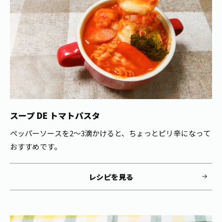
1日分の野菜
お客様相談室
動画ギャラリー
店舗・通販
商品情報
工場見学
伊藤園の店舗トップ
レシピ集
お茶の複合型博物館
ブランドから探す
お茶を知る
食育・文化
企業情報
GLOBAL
茶寮伊藤園
カテゴリーから探す
お茶百科
食育・イベント
店舗検索
キーワードから探す
お茶百科キッズ
スープ DE トマトパスタ
新俳句大賞
通信販売トップ
ペッパーソースを2～3滴かけると、ちょっとピリ辛になって
安全・安心への取組み
おすすめです。
茶産地育成事業
THE ITOEN
Green Tea for Good
製品の原料産地
レシピを見る
茶殻リサイクルシステム
Inner CHARM
未来の桜プロジェクト
ウェルネスフォーラム
健康体
伊藤園レディス