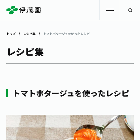
検索
トップ
レシピ集
トマトポタージュを使ったレシピ
商品情報
レシピ集
キャンペーン
商品情報
トップ
主要ブランド
お茶を知る・楽しむ
トマトポタージュを使ったレシピ
お〜いお茶
お茶を知る・楽しむ
体験・イベント
健康ミネラルむぎ茶
お茶を楽しむ
体験・イベント
店舗・通販
TULLY'S COFFEE
お茶のいれ方
見学・体験