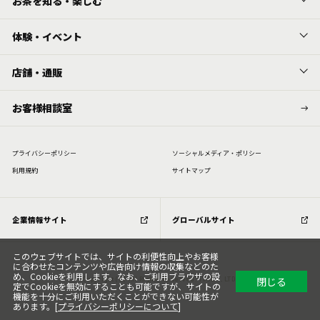
お茶を知る・楽しむ
体験・イベント
店舗・通販
お客様相談室
プライバシーポリシー
ソーシャルメディア・ポリシー
利⽤規約
サイトマップ
企業情報サイト
グローバルサイト
このウェブサイトでは、サイトの利便性向上やお客様
に合わせたコンテンツや広告向け情報の収集などのた
め、Cookieを利用します。なお、ご利用ブラウザの設
閉じる
Copyright (C) All Rights Reserved. ITOEN, LTD.
定でCookieを無効にすることも可能ですが、サイトの
機能を十分にご利用いただくことができない可能性が
あります。[
プライバシーポリシーについて
]