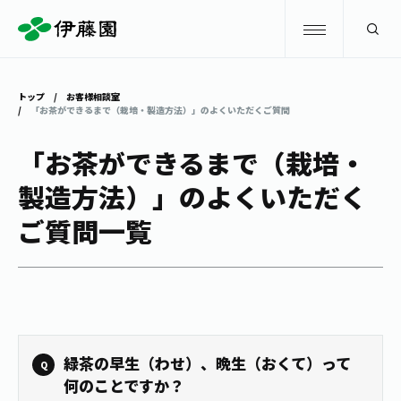
検索
トップ
お客様相談室
「お茶ができるまで（栽培・製造方法）」のよくいただくご質問
商品情報
「お茶ができるまで（栽培・
製造方法）」のよくいただく
キャンペーン
商品情報
トップ
ご質問一覧
主要ブランド
お茶を知る・楽しむ
お〜いお茶
お茶を知る・楽しむ
体験・イベント
健康ミネラルむぎ茶
お茶を楽しむ
緑茶の早生（わせ）、晩生（おくて）って
体験・イベント
店舗・通販
TULLY'S COFFEE
何のことですか？
お茶のいれ方
見学・体験