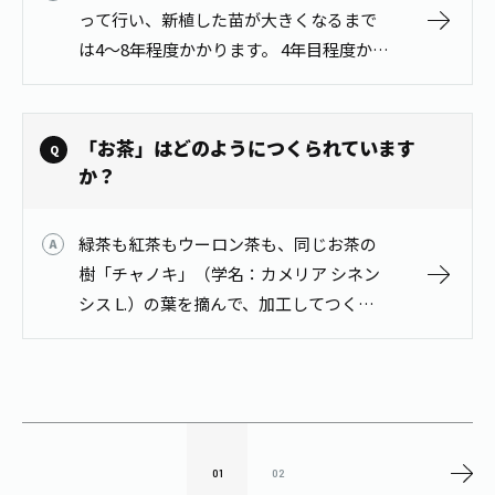
って行い、新植した苗が大きくなるまで
は4～8年程度かかります。 4年目程度から
摘採可能となりますが、お茶の収量・品
質が安定化するのは5～8年目くらいから
です。 詳しくは、お茶百科「お茶…
「お茶」はどのようにつくられています
か？
緑茶も紅茶もウーロン茶も、同じお茶の
樹「チャノキ」（学名：カメリア シネン
シス L.）の葉を摘んで、加工してつくら
れています。 茶葉は、摘採した時点から
酸化酵素の働きによって変化（発酵）が
始まり、その発酵の度合いによって…
01
02