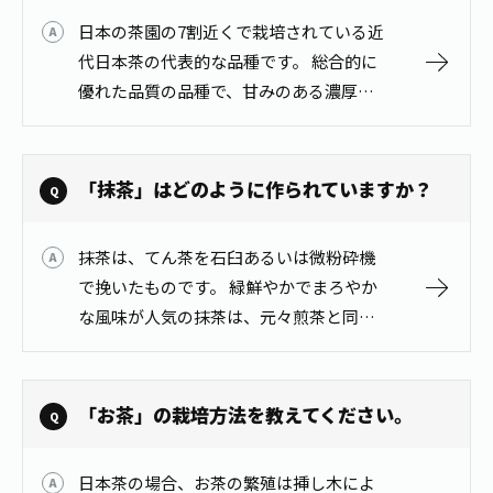
日本の茶園の7割近くで栽培されている近
代日本茶の代表的な品種です。 総合的に
優れた品質の品種で、甘みのある濃厚な
滋味と優雅な香気が特徴のお茶です。
「抹茶」はどのように作られていますか？
抹茶は、てん茶を石臼あるいは微粉砕機
で挽いたものです。 緑鮮やかでまろやか
な風味が人気の抹茶は、元々煎茶と同じ
「茶の樹」からできています。 抹茶にな
るお茶は、摘み採る20日以上前に茶畑全
体に覆いをかけて日光を遮って、緑が…
「お茶」の栽培方法を教えてください。
日本茶の場合、お茶の繁殖は挿し木によ