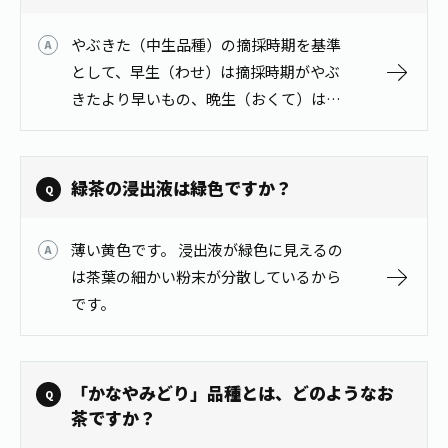
1日分の野菜
お客様相談室
動画ギャラリー
店舗・通販
やぶきた（中生品種）の摘採時期を基準
商品情報
工場見学
として、早生（わせ）は摘採時期がやぶ
伊藤園の店舗トップ
レシピ集
お茶の複合型博物館
きたより早いもの、晩生（おくて）は摘
ブランドから探す
お茶を知る
採時期がやぶきたより遅いものです。 生
食育・文化
企業情報
GLOBAL
茶寮伊藤園
産農家は様々な品種を組み合わせて栽培
カテゴリーから探す
お茶百科
することで、摘採時期を適宜調整するこ
緑茶の浸出液は緑色ですか？
食育・イベント
店舗検索
キーワードから探す
と…
お茶百科キッズ
新俳句大賞
通信販売トップ
薄い黄色です。 浸出液が緑色に見えるの
は茶葉の細かい粉末が分散しているから
安全・安心への取組み
です。
茶産地育成事業
THE ITOEN
Green Tea for Good
製品の原料産地
茶殻リサイクルシステム
Inner CHARM
未来の桜プロジェクト
「かなやみどり」品種とは、どのようなお
ウェルネスフォーラム
健康体
茶ですか？
伊藤園レディス