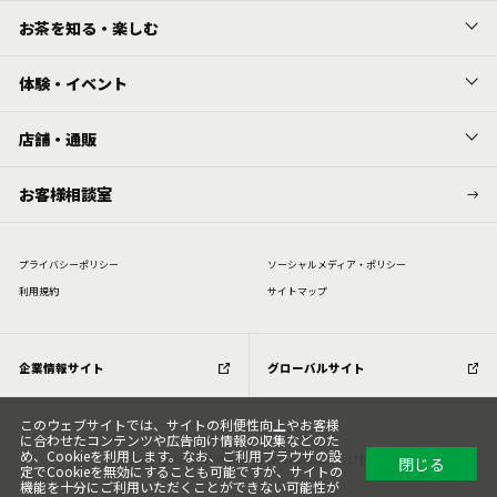
お茶を知る・楽しむ
体験・イベント
店舗・通販
お客様相談室
プライバシーポリシー
ソーシャルメディア・ポリシー
利⽤規約
サイトマップ
企業情報サイト
グローバルサイト
このウェブサイトでは、サイトの利便性向上やお客様
に合わせたコンテンツや広告向け情報の収集などのた
め、Cookieを利用します。なお、ご利用ブラウザの設
閉じる
Copyright (C) All Rights Reserved. ITOEN, LTD.
定でCookieを無効にすることも可能ですが、サイトの
機能を十分にご利用いただくことができない可能性が