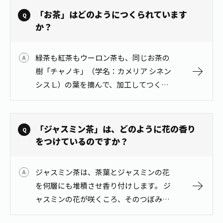
です。 詳しくは、お茶百科「お茶…
「お茶」はどのようにつくられています
か？
緑茶も紅茶もウーロン茶も、同じお茶の
樹「チャノキ」（学名：カメリア シネン
シス L.）の葉を摘んで、加工してつくら
れています。 茶葉は、摘採した時点から
酸化酵素の働きによって変化（発酵）が
始まり、その発酵の度合いによって…
「ジャスミン茶」は、どのように花の香り
をつけているのですか？
ジャスミン茶は、茶葉とジャスミンの花
を何層にも堆積させ香り付けします。 ジ
ャスミンの花が咲くころ、そのつぼみを
摘み採り、夜になって開きかけたものを