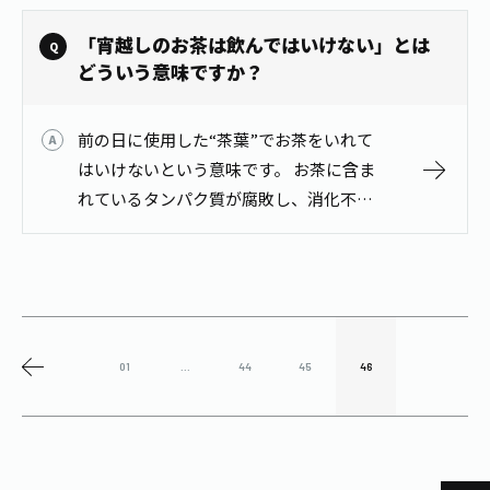
ふるい分けして、緑茶の茶葉と幾層にも
積み重ねます。 数時間堆積して、花の
「宵越しのお茶は飲んではいけない」とは
香…
どういう意味ですか？
前の日に使用した“茶葉”でお茶をいれて
はいけないという意味です。 お茶に含ま
れているタンパク質が腐敗し、消化不良
や下痢の原因になる可能性があるため、
「宵越しのお茶は飲んではいけない」と
いわれていま…
01
...
44
45
46