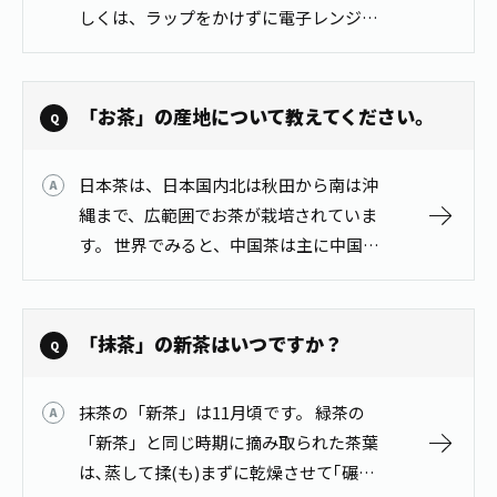
お茶の妖精
しくは、ラップをかけずに電子レンジで
Crazy Jasmine
軽く温めると、香ばしい自家製ほうじ茶
になります。 フライパンで炒る際は、茶
葉全体がほぼ茶色になったら、すぐにお
「お茶」の産地について教えてください。
皿…
日本茶は、日本国内北は秋田から南は沖
縄まで、広範囲でお茶が栽培されていま
す。 世界でみると、中国茶は主に中国南
東の福建省など、紅茶はインドを筆頭
に、世界20数ヵ国で生産されています。
詳しくは、お茶百科「お茶の産地」をご
「抹茶」の新茶はいつですか？
覧…
抹茶の「新茶」は11月頃です。 緑茶の
「新茶」と同じ時期に摘み取られた茶葉
は､蒸して揉(も)まずに乾燥させて｢碾茶