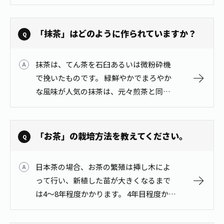
(てんちゃ)｣となります｡この碾茶を､約半
年熟成させるのが一般的です。11月に初
めて今年の抹茶を味わう行事…
「抹茶」はどのように作られていますか？
抹茶は、てん茶を石臼あるいは微粉砕機
で挽いたものです。 緑鮮やかでまろやか
な風味が人気の抹茶は、元々煎茶と同じ
「茶の樹」からできています。 抹茶にな
るお茶は、摘み採る20日以上前に茶畑全
体に覆いをかけて日光を遮って、緑が…
「お茶」の栽培方法を教えてください。
日本茶の場合、お茶の繁殖は挿し木によ
って行い、新植した苗が大きくなるまで
は4～8年程度かかります。 4年目程度から
摘採可能となりますが、お茶の収量・品
質が安定化するのは5～8年目くらいから