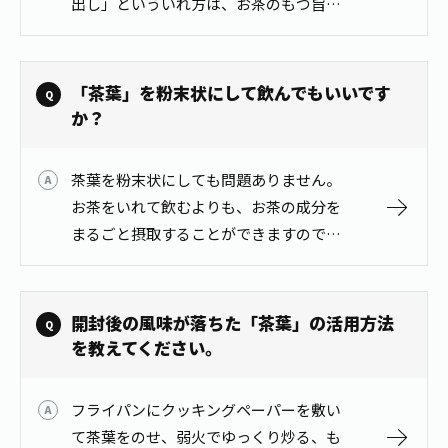
出し」といういれ方は、お茶のもつ旨み
1日分の野菜
お客様相談室
をたっぷり引き出すことができ、水色
動画ギャラリー
店舗・通販
商品情報
工場見学
（すいしょく：お茶の抽出液の色）も緑
伊藤園の店舗トップ
レシピ集
鮮やかで、暑い季節にぴったりです。
「茶葉」を粉末状にして飲んでもいいです
お茶の複合型博物館
ブランドから探す
お茶を知る
【…
か？
食育・文化
企業情報
GLOBAL
茶寮伊藤園
カテゴリーから探す
お茶百科
茶葉を粉末状にしても問題ありません。
食育・イベント
店舗検索
キーワードから探す
お茶をいれて飲むよりも、お茶の成分を
お茶百科キッズ
まるごと摂取することができますので、
新俳句大賞
通信販売トップ
日々の健康を気にされている方におすす
めです。
安全・安心への取組み
茶産地育成事業
THE ITOEN
開封後の風味が落ちた「茶葉」の活用方法
Green Tea for Good
製品の原料産地
を教えてください。
茶殻リサイクルシステム
Inner CHARM
未来の桜プロジェクト
ウェルネスフォーラム
フライパンにクッキングペーパーを敷い
健康体
伊藤園レディス
て茶葉をのせ、弱火でゆっくり炒る、も