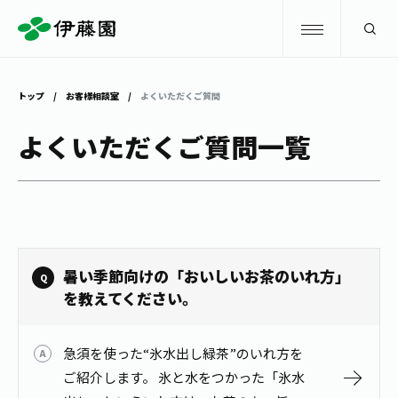
検索
トップ
お客様相談室
よくいただくご質問
商品情報
よくいただくご質問一覧
キャンペーン
商品情報
トップ
主要ブランド
お茶を知る・楽しむ
暑い季節向けの「おいしいお茶のいれ方」
お〜いお茶
を教えてください。
お茶を知る・楽しむ
体験・イベント
健康ミネラルむぎ茶
お茶を楽しむ
急須を使った“氷水出し緑茶”のいれ方を
体験・イベント
店舗・通販
TULLY'S COFFEE
ご紹介します。 氷と水をつかった「氷水
お茶のいれ方
見学・体験