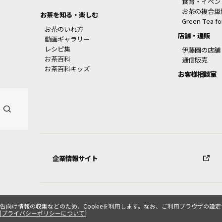
食育・イベン
お茶の複合型
お茶を知る・楽しむ
Green Tea f
お茶のいれ方
店舗・通販
動画ギャラリー
レシピ集
伊藤園の店舗
お茶百科
通信販売
お茶百科キッズ
お客様相談室
企業情報サイト
け情報の収集などのため、Cookieを利用します。なお、ご利用ブラウザの設定で
[
プライバシーポリシーについて
]