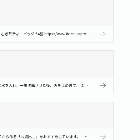
開封後は、1～1.5か月を目安にお早めにご利用ください。 一度開封した製品は外装袋を密封し、冷暗所に保管してください。 香り薫るむぎ茶ティーバッグ 54袋 https://www.itoen.jp/products/41…
「お湯出し」でも「水出し」でもお作りいただけます。 【お湯出し（やかん）の場合】 風味や色の濃いむぎ茶を作れます。 ①やかんに水を入れ、一度沸騰させた後、火を止めます。 ②お湯約1～1.5リットルにティーバッグ1袋を入れ…
「煮出し」で作っても品質には問題ございませんが、苦みや雑味が出てしまい香りも飛んでしまう場合があるので、沸騰後に火を止めてから作る「お湯出し」をおすすめしています。 「お湯出し」は「水出し」に比べて抽出効率が高く、短時間…