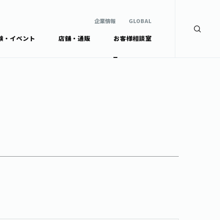
企業情報
GLOBAL
験・イベント
店舗・通販
お客様相談室
企業情報
検索
GLOBAL
安全・安心への取組み
茶産地育成事業
Green Tea for Good
製品の原料産地
未来の桜プロジェクト
茶殻リサイクルシステ
ドから探す
ム
伊藤園レディス
ウェルネスフォーラム
リーから探す
お茶の妖精
ードから探す
体
Crazy Jasmine
ッズ