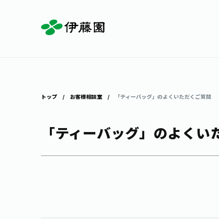
お茶を知る・楽しむ
体験・イベント
店舗・通販
商品情報
主要ブランド
お茶を楽しむ
見学・体験
伊藤園の店舗トップ
トップ
お客様相談室
「ティーバッグ」のよくいただくご質問
「ティーバッグ」のよくい
茶寮伊藤園
店舗検索
工場見学
お茶の複合型博物館
お〜いお茶
健康ミネラルむぎ茶
お茶のいれ方
動画ギャラリー