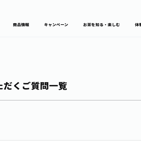
商品情報
キャンペーン
お茶を知る・楽しむ
体
食育・文化
お茶を知る
商品情報
通信販売トップ
ブラン
ただくご質問一覧
カテゴ
キーワ
THE ITOEN
Inner CHARM
健康
食育・イベント
新俳句大賞
TULLY'S COFFEE
1日分の野菜
レシピ集
お茶百科
お茶百科キ