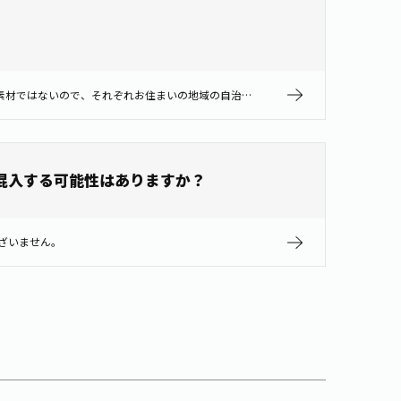
入れられます。 コンポスト化(微生物の力をかりて、生ごみ等を堆肥にすること)は可能ですが、紙製のタグやひもについては生分解性素材ではないので、それぞれお住まいの地域の自治体の分別方法で処理をしていただくことをお勧めいたし…
混入する可能性はありますか？
ざいません。