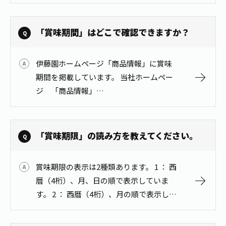
にGABAを100mg含み、下記の４つの機能
性を持つ機能性表示食品です。 (1)「血圧
が高めの方の血圧を…
「賞味期間」はどこで確認できますか？
伊藤園ホームページ「商品情報」に賞味
期間を掲載しています。 当社ホームペー
ジ 「商品情報」
https://www.itoen.co.jp/products/
「賞味期限」の読み方を教えてください。
賞味期限の表示は2種類あります。 1 ： 西
暦（4桁）、月、日の順で表示していま
す。 2 ： 西暦（4桁）、月の順で表示して
います。 ※賞味期間が｢2022年5月」とな
っている製品は、2022年5月末日までおい