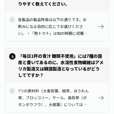
お茶の妖精
りやすく教えてください。
Crazy Jasmine
各製品の製品特長は以下の通りです。お
飲みになる目的に応じてお選びくださ
い。 ・「熟トマト」は旬の時期に収穫し
たトマトを使用したトマト100%飲料で
す。 ・「充実野菜 理想のトマト」はフル
ーツトマトのようなおいしさと濃厚な…
「毎日1杯の青汁 糖類不使用」には7種の国
産と書いてあるのに、水溶性食物繊維はアメ
リカ製造又は韓国製造となっているがどう
してですか？
7つの原材料（大麦若葉、緑茶、ほうれん
草、ブロッコリー、ケール、長命草（ボ
タンボウフウ）、大根葉）については、
パッケージに記載の通り国産です。「水