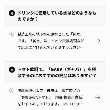
溶性食物繊維」に関しては記載の通りア
メリカ製造又は韓国製造となります。
ドリンクに使用している水はどのようなも
な…
のですか？
製造工場の地下水を原水とした「純水」
です。 「純水」は、イオン交換処理など
で原水に溶け込んでいるミネラル成分な
どを電気的に吸着除去した水です。
トマト飲料で、「GABA（ギャバ）」を摂
取するのにおすすめの商品はありますか？
伊藤園通信販売「健康体」限定商品の
『健康GABAトマト』（機能性表示食品）
をおすすめしております。 1本（160g）