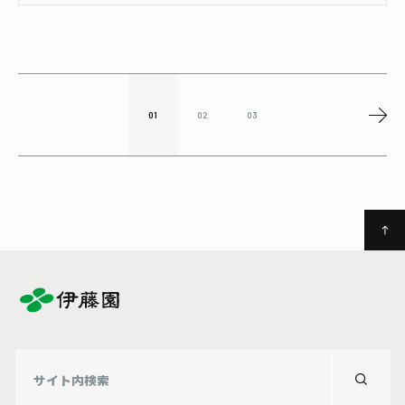
容器は、速やかに水洗いをし、お住いの
市町村に従って分別排出をお願いしま
す。
01
02
03