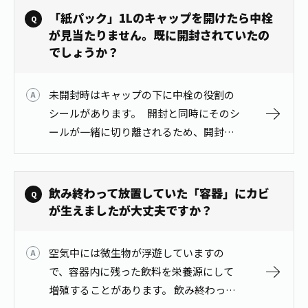
しくお飲み…
「紙パック」1Lのキャップを開けたら中栓
が見当たりません。既に開封されていたの
でしょうか？
未開封時はキャップの下に中栓の役割の
シールがあります。 開封と同時にそのシ
ールが一緒に切り離されるため、開封時
はシールが見えない状態になります。シ
ールは完全に切り離されることなく、切
り口部分に残るため、中に落ちること…
飲み終わって放置していた「容器」にカビ
が生えましたが大丈夫ですか？
空気中には微生物が浮遊していますの
で、容器内に残った飲料を栄養源にして
増殖することがあります。 飲み終わった