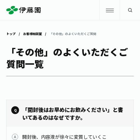
検索
トップ
お客様相談室
「その他」のよくいただくご質問
商品情報
「その他」のよくいただくご
質問一覧
キャンペーン
商品情報
トップ
主要ブランド
お茶を知る・楽しむ
お〜いお茶
お茶を知る・楽しむ
体験・イベント
「開封後はお早めにお飲みください」と書
健康ミネラルむぎ茶
お茶を楽しむ
いてあるのはなぜですか。
体験・イベント
店舗・通販
TULLY'S COFFEE
お茶のいれ方
見学・体験
開封後、内容液が徐々に変質していくこ