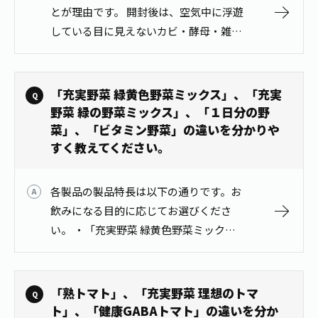
1日分の野菜
とが理由です。 開封後は、空気中に浮遊
お客様相談室
動画ギャラリー
店舗・通販
している目に見えないカビ・酵母・雑菌
商品情報
工場見学
などが容器に入り込みます。防腐剤や保
伊藤園の店舗トップ
レシピ集
お茶の複合型博物館
存料を使用しておりませんので、入り込
ブランドから探す
お茶を知る
んだものが時間と共に増殖し変質してい
食育・文化
「充実野菜 緑黄色野菜ミックス」、「充実
企業情報
GLOBAL
茶寮伊藤園
き…
野菜 緑の野菜ミックス」、「１日分の野
カテゴリーから探す
お茶百科
菜」、「ビタミン野菜」の違いを分かりや
食育・イベント
店舗検索
キーワードから探す
すく教えてください。
お茶百科キッズ
新俳句大賞
通信販売トップ
各製品の製品特長は以下の通りです。お
安全・安心への取組み
飲みになる目的に応じてお選びくださ
茶産地育成事業
THE ITOEN
い。 ・「充実野菜 緑黄色野菜ミック
Green Tea for Good
製品の原料産地
ス」、「充実野菜 緑の野菜ミックス」
茶殻リサイクルシステム
Inner CHARM
未来の桜プロジェクト
は、果汁を加え野菜が苦手な方でも飲み
やすくした野菜・果汁混合飲料です。
ウェルネスフォーラム
「熟トマト」、「充実野菜 理想のトマ
健康体
伊藤園レディス
「充実…
ト」、「健康GABAトマト」の違いを分か