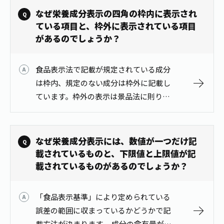
で、変質（風味の変化、浮遊物や沈殿
なぜ栄養成分表示の四角の枠内に表示され
物、塊…
ている項目と、枠外に表示されている項目
があるのでしょうか？
食品表示法で記載が規定されている成分
は枠内、規定のない成分は枠外に記載し
ています。枠外の表示は景品法に則り成
分量の下限値を記載しています。
なぜ栄養成分表示には、数値が一つだけ記
載されているものと、下限値と上限値が記
載されているものがあるのでしょうか？
「食品表示基準」により定められている
誤差の範囲に収まっているかどうかで記
載方法が決まります。 成分の含有量が誤