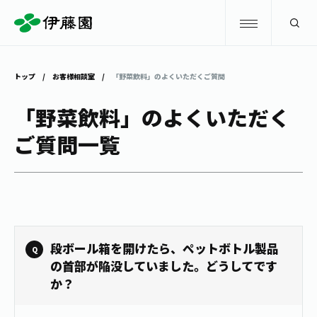
検索
トップ
お客様相談室
「野菜飲料」のよくいただくご質問
商品情報
「野菜飲料」のよくいただく
ご質問一覧
キャンペーン
商品情報
トップ
主要ブランド
お茶を知る・楽しむ
お〜いお茶
お茶を知る・楽しむ
体験・イベント
段ボール箱を開けたら、ペットボトル製品
健康ミネラルむぎ茶
お茶を楽しむ
の首部が陥没していました。どうしてです
か？
体験・イベント
店舗・通販
TULLY'S COFFEE
お茶のいれ方
見学・体験