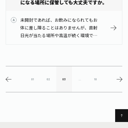
になる場所に保管しても大丈夫ですか。
未開封であれば、お飲みになられてもお
体に差し障ることはありませんが、直射
日光が当たる場所や高温が続く環境での
保管は、風味や水色が変化する原因とな
るため、お勧めいたしかねます。 一時的
に高温になる場所に保管されましても、
製…
01
02
03
...
10