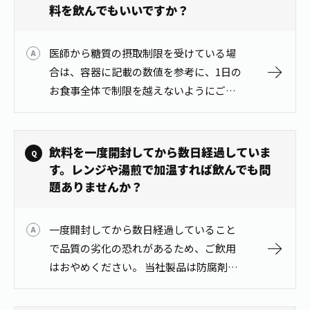
お茶の妖精
料を飲んでもいいですか？
Crazy Jasmine
医師から糖質の摂取制限を受けている場
合は、容器に記載の数値を参考に、1日の
お食事全体で制限を越えないようにご注
意ください。 ご心配な場合は、製品をお
持ちの上、かかりつけの医師や薬剤師に
ご相談ください。
飲料を一度開封してから数日経過していま
す。レンジや湯煎で加温すれば飲んでも問
題ありませんか？
一度開封してから数日経過していること
で品質の劣化の恐れがあるため、ご飲用
はおやめください。 当社製品は防腐剤等
を使用していないため、開栓後は空気中
の微生物やカビが混入し増殖すること