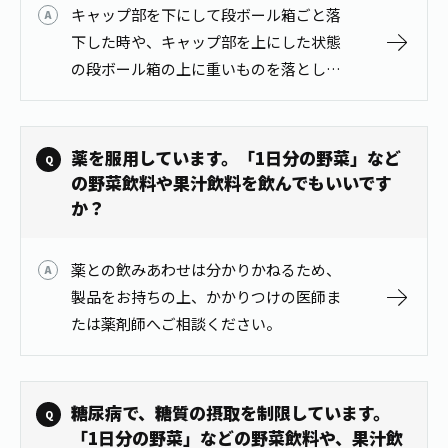
キャップ部を下にして段ボール箱ごと落
1日分の野菜
お客様相談室
動画ギャラリー
店舗・通販
下した時や、キャップ部を上にした状態
商品情報
工場見学
の段ボール箱の上に重いものを落とした
伊藤園の店舗トップ
レシピ集
時など、段ボールで吸収できなかった衝
お茶の複合型博物館
ブランドから探す
お茶を知る
撃がペットボトル首部に伝わり、陥没す
食育・文化
企業情報
GLOBAL
ることがあります。 陥没例
茶寮伊藤園
薬を服用しています。「1日分の野菜」など
カテゴリーから探す
お茶百科
の野菜飲料や果汁飲料を飲んでもいいです
食育・イベント
店舗検索
キーワードから探す
か？
お茶百科キッズ
新俳句大賞
通信販売トップ
薬との飲みあわせは分かりかねるため、
安全・安心への取組み
製品をお持ちの上、かかりつけの医師ま
茶産地育成事業
THE ITOEN
たは薬剤師へご相談ください。
Green Tea for Good
製品の原料産地
茶殻リサイクルシステム
Inner CHARM
未来の桜プロジェクト
ウェルネスフォーラム
糖尿病で、糖質の摂取を制限しています。
健康体
伊藤園レディス
「1日分の野菜」などの野菜飲料や、果汁飲