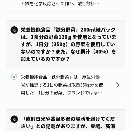
と鉄を化学反応させて作り、酸性飲料で
の鉄特有の風味を抑えることが特長で
す。
栄養機能食品「鉄分野菜」200ml紙パック
は、1食分の野菜120ｇを使用となっていま
すが、1日分（350g）の野菜を使用してい
ないのですか？また、なぜ果汁（40％）を
加えているのですか？
栄養機能食品「鉄分野菜」は、厚生労働
省が推奨する1日の野菜摂取量350g分を使
用した「1日分の野菜」ブランドではな
く、「ビタミン野菜」のシリーズ品で
す。 「ビタミン野菜」同様に1食分の野菜
120g（※）を使用しており、「…
「直射日光や高温多湿の場所を避けてくだ
さい」との記載がありますが、夏場、高温