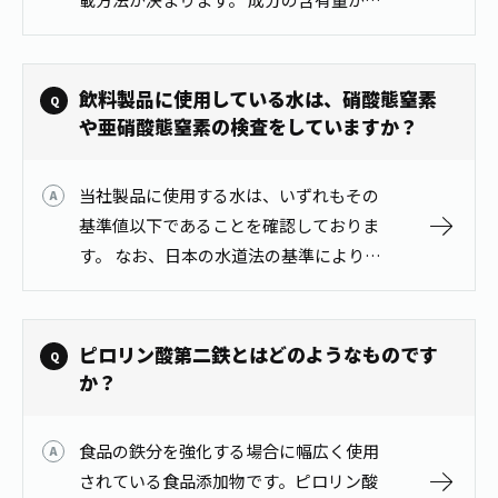
差の範囲に収まっている場合は一つの数
値で表し、誤差の範囲を逸脱する場合は
下限値と上限値で表します。
飲料製品に使用している水は、硝酸態窒素
や亜硝酸態窒素の検査をしていますか？
当社製品に使用する水は、いずれもその
基準値以下であることを確認しておりま
す。 なお、日本の水道法の基準により、
硝酸態窒素と亜硝酸態窒素の合計量とし
て10mg/L以下、かつ亜硝酸態窒素
0.04mg/L以下であることが定めら…
ピロリン酸第二鉄とはどのようなものです
か？
食品の鉄分を強化する場合に幅広く使用
されている食品添加物です。ピロリン酸