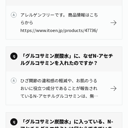
お茶の妖精
Crazy Jasmine
アレルゲンフリーです。 商品情報はこち
らから
https://www.itoen.jp/products/47736/
「グルコサミン炭酸水」に、なぜN-アセチ
ルグルコサミンを入れたのですか？
ひざ関節の違和感の軽減や、お肌のうる
おいに役立つ成分であることが報告され
ているN-アセチルグルコサミンは、無味
無臭で炭酸水との相性が良いため、手軽
にお飲みいただける炭酸水に配合しまし
た。 商品情報はこちらから https…
「グルコサミン炭酸水」に入っている、N-