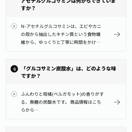
アセチルグルコサミンは何からできていま
すか？
N-アセチルグルコサミンは、エビやカニ
の殻から抽出したキチン質という食物繊
維から、ゆっくりと丁寧に時間をかけて
酵素分解し、抽出しています。 商品情報
はこちらから
https://www.itoen.jp/products…
「グルコサミン炭酸水」は、どのような味
ですか？
ふんわりと柑橘(ベルガモット)の香りがす
る、無糖の炭酸水です。 商品情報はこち
らから
https://www.itoen.jp/products/47736/