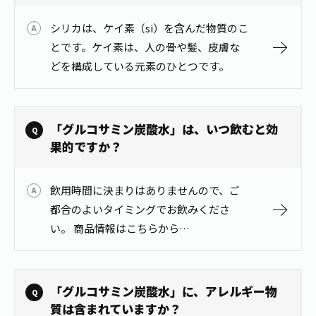
1日分の野菜
お客様相談室
動画ギャラリー
店舗・通販
シリカは、ケイ素（si）を含んだ物質のこ
商品情報
工場見学
とです。ケイ素は、人の骨や髪、皮膚な
伊藤園の店舗トップ
レシピ集
どを構成している元素のひとつです。
お茶の複合型博物館
ブランドから探す
お茶を知る
食育・文化
企業情報
GLOBAL
茶寮伊藤園
カテゴリーから探す
お茶百科
「グルコサミン炭酸水」は、いつ飲むと効
食育・イベント
店舗検索
キーワードから探す
果的ですか？
お茶百科キッズ
新俳句大賞
通信販売トップ
飲用時間に決まりはありませんので、ご
安全・安心への取組み
都合のよいタイミングでお飲みくださ
茶産地育成事業
THE ITOEN
い。 商品情報はこちらから
Green Tea for Good
製品の原料産地
https://www.itoen.jp/products/47736/
茶殻リサイクルシステム
Inner CHARM
未来の桜プロジェクト
ウェルネスフォーラム
「グルコサミン炭酸水」に、アレルギー物
健康体
伊藤園レディス
質は含まれていますか？