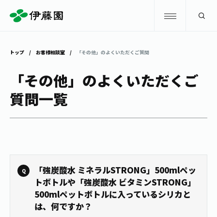
検索
トップ
お客様相談室
「その他」のよくいただくご質問
商品情報
「その他」のよくいただくご
質問一覧
キャンペーン
商品情報
トップ
主要ブランド
お茶を知る・楽しむ
お〜いお茶
お茶を知る・楽しむ
体験・イベント
「強炭酸水 ミネラルSTRONG」500mlペッ
健康ミネラルむぎ茶
お茶を楽しむ
トボトルや「強炭酸水 ビタミンSTRONG」
500mlペットボトルに入っているシリカと
体験・イベント
店舗・通販
TULLY'S COFFEE
は、何ですか？
お茶のいれ方
見学・体験