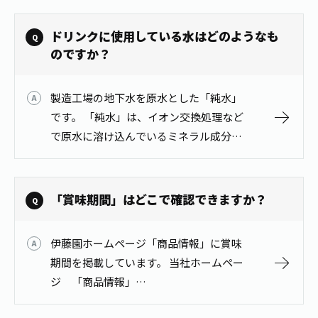
が報告されています。 商品情報はこちら
から https://www.ito…
ドリンクに使用している水はどのようなも
のですか？
製造工場の地下水を原水とした「純水」
です。 「純水」は、イオン交換処理など
で原水に溶け込んでいるミネラル成分な
どを電気的に吸着除去した水です。
「賞味期間」はどこで確認できますか？
伊藤園ホームページ「商品情報」に賞味
期間を掲載しています。 当社ホームペー
ジ 「商品情報」
https://www.itoen.co.jp/products/