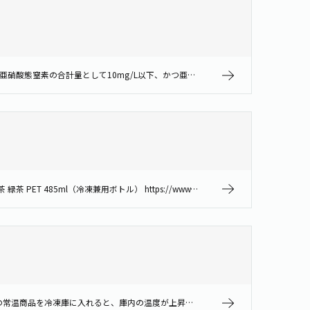
当社製品に使用する水は、いずれもその基準値以下であることを確認しております。 なお、日本の水道法の基準により、硝酸態窒素と亜硝酸態窒素の合計量として10mg/L以下、かつ亜硝酸態窒素0.04mg/L以下であることが定めら…
再冷凍はできません。 容器が破損する恐れがあります。 なお、解凍後はお早めにお飲みください。 商品情報はこちらから ・お～いお茶 緑茶 PET 485ml（冷凍兼用ボトル） https://www.itoen.jp/pr…
ご家庭でも冷凍可能です。 ご家庭で凍らせるときの注意点は、以下の通りです。 ①事前に冷蔵庫で冷やしてください。 ※一度に大量の常温商品を冷凍庫に入れると、庫内の温度が上昇し、他に冷凍しているものが溶け出す恐れがあります。…