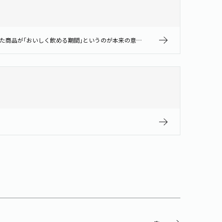
コップにあけていただき、風味の変化がある場合はお飲みにならないでください。 ｢賞味期限｣とは、｢開封しない状態｣で保存しておいた商品が｢おいしく飲める期間｣というのが本来の意味です。水は賞味期限を過ぎたからといって衛生上…