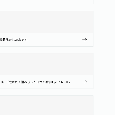
吸着除去した水です。
pHは、酸性・アルカリ性をあらわす指標です。 pH7が中性で7から小さくなるほど酸性が強く、7を超えるほどアルカリ性が強くなります。 ｢磨かれて澄みきった日本の水｣はｐH7.6～8.2のため中性です。