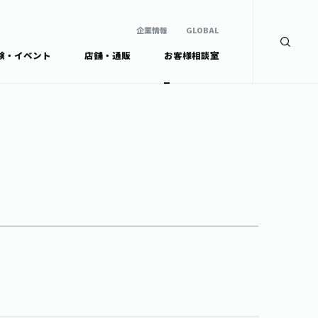
企業情報
GLOBAL
験・イベント
店舗・通販
お客様相談室
企業情報
検索
GLOBAL
安全・安心への取組み
茶産地育成事業
Green Tea for Good
製品の原料産地
未来の桜プロジェクト
茶殻リサイクルシステ
ドから探す
ム
伊藤園レディス
ウェルネスフォーラム
リーから探す
お茶の妖精
ードから探す
体
Crazy Jasmine
ッズ