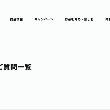
商品情報
キャンペーン
お茶を知る・楽しむ
体
食育・文化
お茶を知る
商品情報
通信販売トップ
ブラン
ご質問一覧
カテゴ
キーワ
THE ITOEN
Inner CHARM
健康
食育・イベント
新俳句大賞
TULLY'S COFFEE
1日分の野菜
レシピ集
お茶百科
お茶百科キ