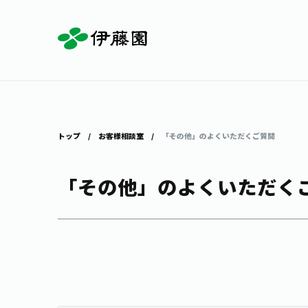
お茶を知る・楽しむ
体験・イベント
店舗・通販
商品情報
主要ブランド
お茶を楽しむ
見学・体験
伊藤園の店舗トップ
トップ
お客様相談室
「その他」のよくいただくご質問
「その他」のよくいただく
茶寮伊藤園
店舗検索
工場見学
お茶の複合型博物館
お〜いお茶
健康ミネラルむぎ茶
お茶のいれ方
動画ギャラリー