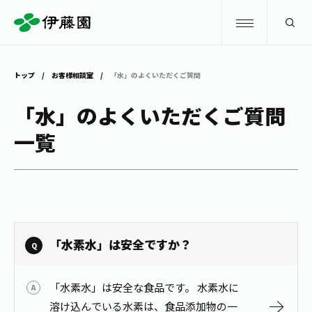
検索
トップ
お客様相談室
「水」のよくいただくご質問
商品情報
「水」のよくいただくご質問
一覧
キャンペーン
商品情報
トップ
主要ブランド
お茶を知る・楽しむ
お〜いお茶
お茶を知る・楽しむ
体験・イベント
「水素水」は安全ですか？
健康ミネラルむぎ茶
お茶を楽しむ
体験・イベント
店舗・通販
「水素水」は安全な食品です。 水素水に
TULLY'S COFFEE
お茶のいれ方
見学・体験
溶け込んでいる水素は、食品添加物の一