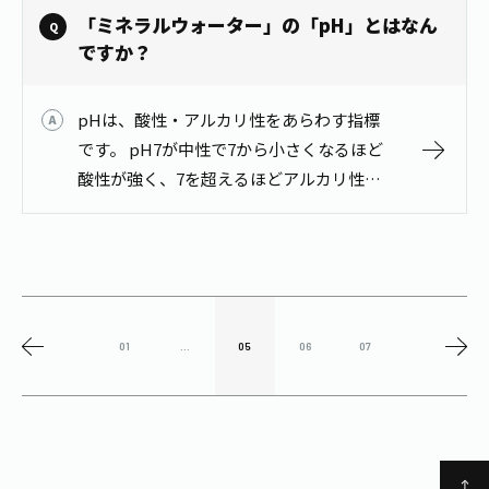
「ミネラルウォーター」の「pH」とはなん
ですか？
pHは、酸性・アルカリ性をあらわす指標
です。 pH7が中性で7から小さくなるほど
酸性が強く、7を超えるほどアルカリ性が
強くなります。 ｢磨かれて澄みきった日本
の水｣はｐH7.6～8.2のため中性です。
01
...
05
06
07