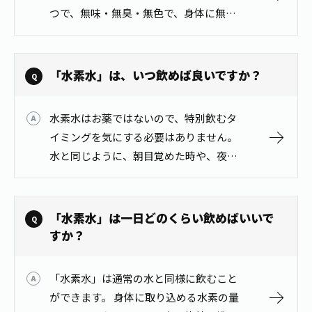
1日分の野菜
つで、無味・無臭・無色で、身体に無害
お客様相談室
動画ギャラリー
店舗・通販
な気体です。多量に摂ったとしても、拡
商品情報
工場見学
散性が高いため、余分な水素は身体から
伊藤園の店舗トップ
レシピ集
お茶の複合型博物館
抜けていきます。ただし、通常の水と同
「水素水」は、いつ飲めば良いですか？
ブランドから探す
お茶を知る
じ…
食育・文化
企業情報
GLOBAL
茶寮伊藤園
カテゴリーから探す
水素水はお薬ではないので、特別飲むタ
お茶百科
食育・イベント
イミングを気にする必要はありません。
店舗検索
キーワードから探す
お茶百科キッズ
水と同じように、朝目覚めた時や、夜寝
新俳句大賞
通信販売トップ
る前、お風呂上がりやスポーツをすると
きなど通常の水分補給と同じ感覚でお飲
安全・安心への取組み
みください。
茶産地育成事業
「水素水」は一日どのくらい飲めばいいで
THE ITOEN
Green Tea for Good
すか？
製品の原料産地
茶殻リサイクルシステム
Inner CHARM
未来の桜プロジェクト
「水素水」は通常の水と同様に飲むこと
ウェルネスフォーラム
健康体
伊藤園レディス
ができます。 身体に取り込める水素の量