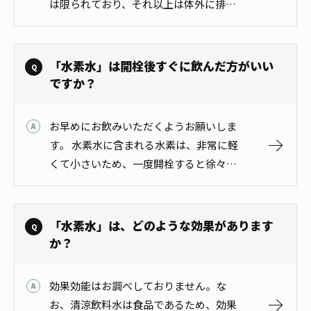
は限られており、それ以上は体外に排出
お茶の妖精
Crazy Jasmine
されます。そのため、一度に多くの量を
身体に溜め込むことはできません。
「水素水」は開栓後すぐに飲んだ方がいい
ですか？
お早めにお飲みいただくようお願いしま
す。 水素水に含まれる水素は、非常に軽
くて小さいため、一度開栓すると徐々に
空気中に抜けていってしまいます。
「水素水」は、どのような効果があります
か？
効果効能はお調べしておりません。な
お、清涼飲料水は食品であるため、効果