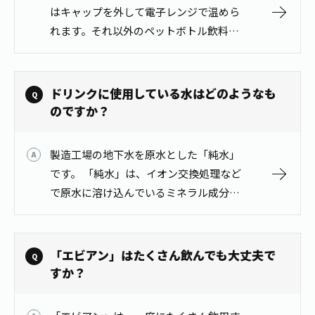
1日分の野菜
はキャップを外して電子レンジで温めら
お客様相談室
動画ギャラリー
店舗・通販
れます。それ以外のペットボトル飲料を
商品情報
工場見学
電子レンジで温めることは絶対におやめ
伊藤園の店舗トップ
レシピ集
お茶の複合型博物館
ください。 【電子レンジ加温対応（レン
ブランドから探す
お茶を知る
チンボトル・電子レンジOKと書かれて
食育・文化
ドリンクに使用している水はどのようなも
企業情報
GLOBAL
茶寮伊藤園
い…
のですか？
カテゴリーから探す
お茶百科
食育・イベント
店舗検索
キーワードから探す
製造工場の地下水を原水とした「純水」
お茶百科キッズ
新俳句大賞
通信販売トップ
です。 「純水」は、イオン交換処理など
で原水に溶け込んでいるミネラル成分な
安全・安心への取組み
どを電気的に吸着除去した水です。
茶産地育成事業
THE ITOEN
Green Tea for Good
製品の原料産地
茶殻リサイクルシステム
「エビアン」はたくさん飲んでも大丈夫で
Inner CHARM
未来の桜プロジェクト
すか？
ウェルネスフォーラム
健康体
伊藤園レディス