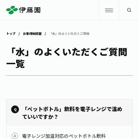
検索
トップ
お客様相談室
「水」のよくいただくご質問
商品情報
「水」のよくいただくご質問
一覧
キャンペーン
商品情報
トップ
主要ブランド
お茶を知る・楽しむ
お〜いお茶
お茶を知る・楽しむ
体験・イベント
「ペットボトル」飲料を電子レンジで温め
健康ミネラルむぎ茶
お茶を楽しむ
ていいですか？
体験・イベント
店舗・通販
TULLY'S COFFEE
お茶のいれ方
見学・体験
電子レンジ加温対応のペットボトル飲料