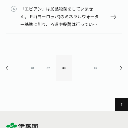
「エビアン」は加熱殺菌をしていませ
ん。 EU(ヨーロッパ)のミネラルウォータ
ー基準に則り、ろ過や殺菌は行っていま
せん。EUのミネラルウォーターの基準は
日本のものとは異なり、殺菌処理などを
しないことが義務づけられています。
01
02
03
...
07