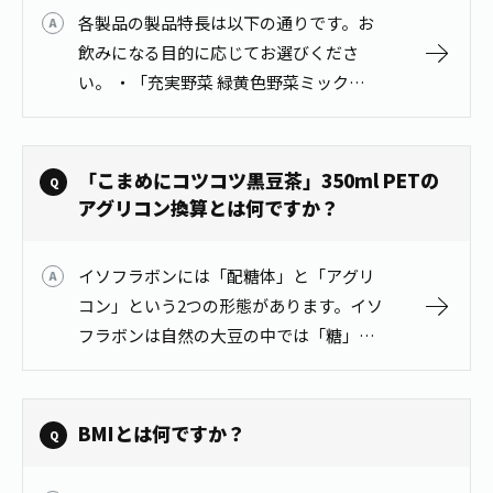
各製品の製品特長は以下の通りです。お
飲みになる目的に応じてお選びくださ
い。 ・「充実野菜 緑黄色野菜ミック
ス」、「充実野菜 緑の野菜ミックス」
は、果汁を加え野菜が苦手な方でも飲み
やすくした野菜・果汁混合飲料です。
「こまめにコツコツ黒豆茶」350ml PETの
「充実…
アグリコン換算とは何ですか？
イソフラボンには「配糖体」と「アグリ
コン」という2つの形態があります。イソ
フラボンは自然の大豆の中では「糖」と
結合した形で存在していて、これを「配
糖体」と呼びます。大豆食品を食べてイ
ソフラボン配合体が体内に入ると、腸内
BMIとは何ですか？
細…