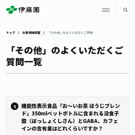
検索
トップ
お客様相談室
「その他」のよくいただくご質問
商品情報
「その他」のよくいただくご
質問一覧
キャンペーン
商品情報
トップ
主要ブランド
お茶を知る・楽しむ
お〜いお茶
お茶を知る・楽しむ
体験・イベント
機能性表示食品「お～いお茶 ほうじブレン
健康ミネラルむぎ茶
お茶を楽しむ
ド」350mlペットボトルに含まれる没食子
酸（ぼっしょくしさん）とGABA、カフェ
体験・イベント
店舗・通販
TULLY'S COFFEE
インの含有量はどれくらいですか？
お茶のいれ方
見学・体験