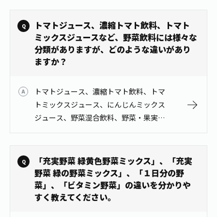
値で表し、誤差の範囲を逸脱する場合は
下限値と上限値で表します。
トマトジュース、濃縮トマト飲料、トマト
ミックスジュースなど、野菜飲料には様々な
分類がありますが、どのような違いがあり
ますか？
トマトジュース、濃縮トマト飲料、トマ
トミックスジュース、にんじんミックス
ジュース、野菜混合飲料、野菜・果実混
合飲料の違い(定義)は以下の通りです。
【食品表示法で規定されているもの】 ●
トマトジュース 「トマトを破砕して…
「充実野菜 緑黄色野菜ミックス」、「充実
野菜 緑の野菜ミックス」、「１日分の野
菜」、「ビタミン野菜」の違いを分かりや
すく教えてください。