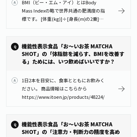
BMI（ビー・エム・アイ）とはBody
Mass Indexの略で世界共通の肥満度の指
標です。 [体重(kg)]÷[身長(m)の2乗]で
求められます（身長はcmではなくmで計
算します）。標準値は「22」とされてお
り、標準…
機能性表示食品「お～いお茶 MATCHA
SHOT」の「体脂肪を減らす、BMIを改善す
る」ためには、いつ飲めばいいですか？
1日2本を目安に、食事とともにお飲みく
ださい。 商品情報はこちらから
https://www.itoen.jp/products/48224/
機能性表示食品「お～いお茶 MATCHA
SHOT」の「注意力・判断力の精度を高め