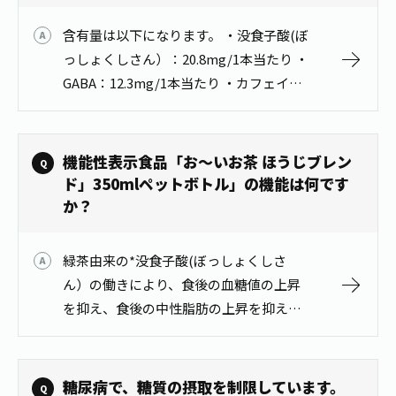
1日分の野菜
お客様相談室
動画ギャラリー
店舗・通販
含有量は以下になります。 ・没食子酸(ぼ
商品情報
工場見学
っしょくしさん）：20.8mg/1本当たり ・
伊藤園の店舗トップ
レシピ集
GABA：12.3mg/1本当たり ・カフェイ
お茶の複合型博物館
ブランドから探す
お茶を知る
ン：11mg/100ml/1本当たり 商品情報は
食育・文化
こちらから https://www.it…
企業情報
GLOBAL
茶寮伊藤園
カテゴリーから探す
お茶百科
機能性表示食品「お～いお茶 ほうじブレン
食育・イベント
店舗検索
キーワードから探す
ド」350mlペットボトル」の機能は何です
お茶百科キッズ
か？
新俳句大賞
通信販売トップ
安全・安心への取組み
緑茶由来の*没食子酸(ぼっしょくしさ
茶産地育成事業
THE ITOEN
ん）の働きにより、食後の血糖値の上昇
Green Tea for Good
製品の原料産地
を抑え、食後の中性脂肪の上昇を抑える
茶殻リサイクルシステム
Inner CHARM
未来の桜プロジェクト
等の効果が期待いただけます。また、お
米由来のGABAの働きにより、血圧が高め
ウェルネスフォーラム
健康体
伊藤園レディス
の方の血圧を下げる効果が期待できま
糖尿病で、糖質の摂取を制限しています。