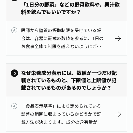
す…
お茶の妖精
「1日分の野菜」などの野菜飲料や、果汁飲
Crazy Jasmine
料を飲んでもいいですか？
医師から糖質の摂取制限を受けている場
合は、容器に記載の数値を参考に、1日の
お食事全体で制限を越えないようにご注
意ください。 ご心配な場合は、製品をお
持ちの上、かかりつけの医師や薬剤師に
ご相談ください。
なぜ栄養成分表示には、数値が一つだけ記
載されているものと、下限値と上限値が記
載されているものがあるのでしょうか？
「食品表示基準」により定められている
誤差の範囲に収まっているかどうかで記
載方法が決まります。 成分の含有量が誤
差の範囲に収まっている場合は一つの数