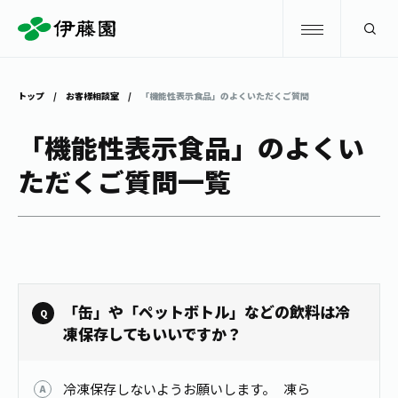
検索
トップ
お客様相談室
「機能性表示食品」のよくいただくご質問
商品情報
「機能性表示食品」のよくい
ただくご質問一覧
キャンペーン
商品情報
トップ
主要ブランド
お茶を知る・楽しむ
お〜いお茶
お茶を知る・楽しむ
体験・イベント
「缶」や「ペットボトル」などの飲料は冷
健康ミネラルむぎ茶
お茶を楽しむ
凍保存してもいいですか？
体験・イベント
店舗・通販
TULLY'S COFFEE
お茶のいれ方
見学・体験
冷凍保存しないようお願いします。 凍ら