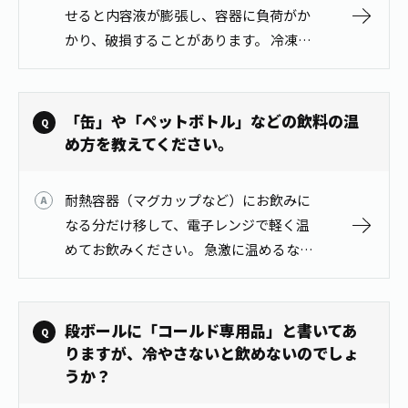
1日分の野菜
せると内容液が膨張し、容器に負荷がか
お客様相談室
動画ギャラリー
店舗・通販
かり、破損することがあります。 冷凍兼
商品情報
工場見学
用のペットボトル商品がございますの
伊藤園の店舗トップ
レシピ集
お茶の複合型博物館
で、冷凍したい場合はそちらの商品をご
ブランドから探す
お茶を知る
利用ください。
食育・文化
「缶」や「ペットボトル」などの飲料の温
企業情報
GLOBAL
茶寮伊藤園
め方を教えてください。
カテゴリーから探す
お茶百科
食育・イベント
店舗検索
キーワードから探す
耐熱容器（マグカップなど）にお飲みに
お茶百科キッズ
新俳句大賞
通信販売トップ
なる分だけ移して、電子レンジで軽く温
めてお飲みください。 急激に温めるな
安全・安心への取組み
ど、加温状況によっては沸点を超えても
茶産地育成事業
THE ITOEN
Green Tea for Good
沸騰しない過加熱状態となることがあり
製品の原料産地
ます。そこに振動などの衝撃が加わるこ
茶殻リサイクルシステム
段ボールに「コールド専用品」と書いてあ
Inner CHARM
未来の桜プロジェクト
とで…
りますが、冷やさないと飲めないのでしょ
ウェルネスフォーラム
うか？
健康体
伊藤園レディス