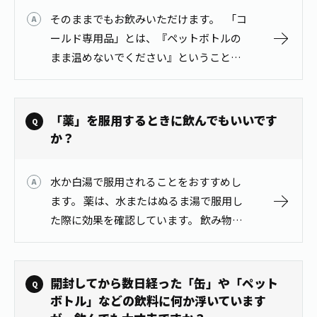
お茶の妖精
Crazy Jasmine
そのままでもお飲みいただけます。 「コ
ールド専用品」とは、『ペットボトルの
まま温めないでください』ということで
す。常温でも冷やしてもちゃんとお飲み
いただけます。温める場合は中身を耐熱
性のマグカップ等に移して…
「薬」を服用するときに飲んでもいいです
か？
水か白湯で服用されることをおすすめし
ます。 薬は、水またはぬるま湯で服用し
た際に効果を確認しています。 飲み物に
よっては吸収や作用に影響することがあ
ります。 水やぬるま湯以外で服用される
場合は、かかりつけの医師や薬剤師に…
開封してから数日経った「缶」や「ペット
ボトル」などの飲料に何か浮いています