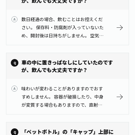
が、飲んでも大丈夫ですか？
数日経過の場合、飲むことはお控えくだ
さい。 保存料・防腐剤が入っていないた
め、開封後は日持ちがしません。 空気中
の微生物や埃などを取り込み、内容液が
変質している可能性がありますので、飲
むことはお控えください。
車の中に置きっぱなしにしていたのです
が、飲んでも大丈夫ですか？
味わいが変わることがありますのでおす
すめしません。 容器が破損したり、中身
が変質する場合もありますので、直射日
光のあたる車内などの暑くなる場所に長
時間置いておくことはお控えください。
「ペットボトル」の「キャップ」上部に