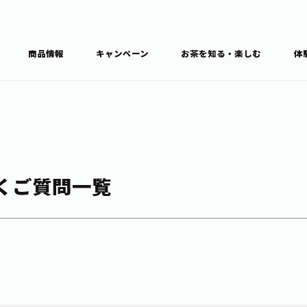
商品情報
キャンペーン
お茶を知る・楽しむ
体
食育・文化
お茶を知る
商品情報
通信販売トップ
ブラン
だくご質問一覧
カテゴ
キーワ
THE ITOEN
Inner CHARM
健康
食育・イベント
新俳句大賞
TULLY'S COFFEE
1日分の野菜
レシピ集
お茶百科
お茶百科キ