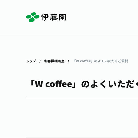
お茶を知る・楽しむ
体験・イベント
店舗・通販
商品情報
主要ブランド
お茶を楽しむ
見学・体験
伊藤園の店舗トップ
トップ
お客様相談室
「W coffee」のよくいただくご質問
「W coffee」のよくいた
茶寮伊藤園
店舗検索
工場見学
お茶の複合型博物館
お〜いお茶
健康ミネラルむぎ茶
お茶のいれ方
動画ギャラリー