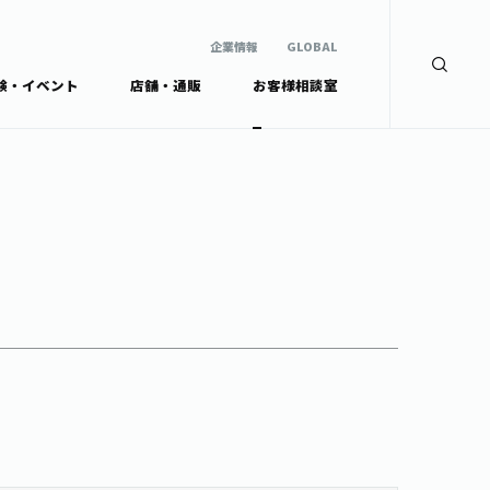
企業情報
GLOBAL
験・イベント
店舗・通販
お客様相談室
企業情報
検索
GLOBAL
安全・安心への取組み
茶産地育成事業
Green Tea for Good
製品の原料産地
未来の桜プロジェクト
茶殻リサイクルシステ
ドから探す
ム
伊藤園レディス
ウェルネスフォーラム
リーから探す
お茶の妖精
ードから探す
体
Crazy Jasmine
ッズ