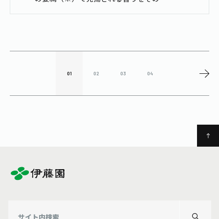
ま閉じ込めました。 ※萎凋（いちょ
う）：摘み取った生葉に含まれている水
分の約半分を平均的に取り除く工程。 商
品情…
01
02
03
04