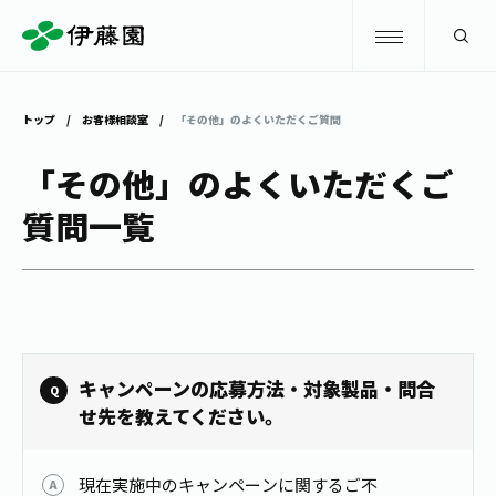
検索
トップ
お客様相談室
「その他」のよくいただくご質問
商品情報
「その他」のよくいただくご
質問一覧
キャンペーン
商品情報
トップ
主要ブランド
お茶を知る・楽しむ
お〜いお茶
お茶を知る・楽しむ
体験・イベント
キャンペーンの応募方法・対象製品・問合
健康ミネラルむぎ茶
お茶を楽しむ
せ先を教えてください。
体験・イベント
店舗・通販
TULLY'S COFFEE
お茶のいれ方
見学・体験
現在実施中のキャンペーンに関するご不