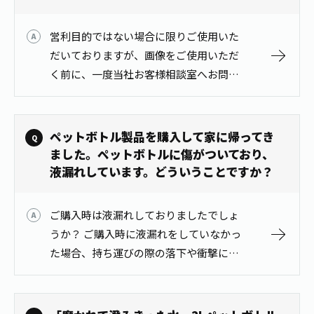
お茶の妖精
Crazy Jasmine
営利目的ではない場合に限りご使用いた
だいておりますが、画像をご使用いただ
く前に、一度当社お客様相談室へお問合
せいただきますよう、お願いいたしま
す。 伊藤園 お客様相談室 フリーコー
ル：0800-100-1100 インター…
ペットボトル製品を購入して家に帰ってき
ました。ペットボトルに傷がついており、
液漏れしています。どういうことですか？
ご購入時は液漏れしておりましたでしょ
うか？ ご購入時に液漏れをしていなかっ
た場合、持ち運びの際の落下や衝撃によ
り、ボトルが破損し液漏れが発生した可
能性が考えられます。お取り扱いには十
分ご注意ください。 なお、ご購入時に