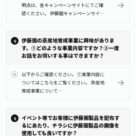
1日分の野菜
明点は、各キャンペーンサイトにてご確
お客様相談室
動画ギャラリー
店舗・通販
認ください。 伊藤園キャンペーンサイト
商品情報
工場見学
https://www.itoen.jp/campaign/ ※SNS
伊藤園の店舗トップ
レシピ集
お茶の複合型博物館
等のキャンペーンは、各キャンペーンの
ブランドから探す
お茶を知る
注…
食育・文化
伊藤園の茶産地育成事業に興味がありま
企業情報
GLOBAL
茶寮伊藤園
す。①どのような事業内容ですか？②一度
カテゴリーから探す
お茶百科
お話をお伺いする事はできますか？
食育・イベント
店舗検索
キーワードから探す
お茶百科キッズ
新俳句大賞
以下からご確認ください。 ①事業内容に
通信販売トップ
ついてはこちらをご覧ください。 茶産地
安全・安心への取組み
育成事業について
茶産地育成事業
THE ITOEN
https://www.itoen.co.jp/tea_producing/index.html
Green Tea for Good
製品の原料産地
②茶産地育成事業についてのご…
茶殻リサイクルシステム
Inner CHARM
未来の桜プロジェクト
イベント等でお客様に伊藤園製品を配布す
ウェルネスフォーラム
るにあたり、チラシに伊藤園製品の画像を
健康体
伊藤園レディス
使用しても良いですか？