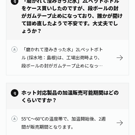
「磨かれて澄みきった水」2Lペットボトル
液…
をケース買いしたのですが、段ボールの封
がガムテープ止めになっており、誰かが開け
て詰め直したようで不安です。大丈夫でし
ょうか？
「磨かれて澄みきった水」2Lペットボト
ル (採水地：島根)は、工場出荷時より、
段ボールの封がガムテープ止めになって
います。ご安心してお飲みください。 採
水地はその他に信州と宮崎の製品があり
ます。こちらの段ボールはガムテー…
ホット対応製品の加温販売可能期間はどの
くらいですか？
55℃～60℃の温度帯で、加温開始後、2週
間が販売期間となります。