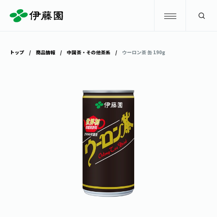
検索
トップ
商品情報
中国茶・その他茶系
ウーロン茶 缶 190g
商品情報
キャンペーン
商品情報
トップ
主要ブランド
お茶を知る・楽しむ
お〜いお茶
お茶を知る・楽しむ
体験・イベント
健康ミネラルむぎ茶
お茶を楽しむ
体験・イベント
店舗・通販
TULLY'S COFFEE
お茶のいれ方
見学・体験