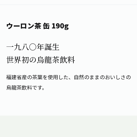
1日分の野菜
お客様相談室
動画ギャラリー
店舗・通販
商品情報
工場見学
伊藤園の店舗トップ
ウーロン茶 缶 190g
レシピ集
お茶の複合型博物館
ブランドから探す
お茶を知る
食育・文化
一九八〇年誕生
企業情報
GLOBAL
茶寮伊藤園
カテゴリーから探す
お茶百科
世界初の烏龍茶飲料
食育・イベント
店舗検索
キーワードから探す
お茶百科キッズ
新俳句大賞
通信販売トップ
福建省産の茶葉を使用した、自然のままのおいしさの
烏龍茶飲料です。
安全・安心への取組み
茶産地育成事業
THE ITOEN
Green Tea for Good
製品の原料産地
茶殻リサイクルシステム
Inner CHARM
未来の桜プロジェクト
ウェルネスフォーラム
健康体
伊藤園レディス